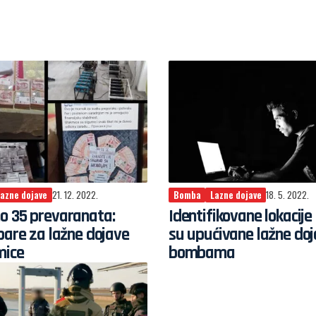
Lazne dojave
21. 12. 2022.
Bomba
Lazne dojave
18. 5. 2022.
o 35 prevaranata:
Identifikovane lokacije
pare za lažne dojave
su upućivane lažne doj
mice
bombama