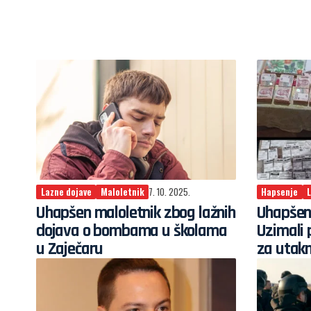
Lazne dojave
Maloletnik
7. 10. 2025.
Hapsenje
Uhapšen maloletnik zbog lažnih
Uhapšen
dojava o bombama u školama
Uzimali 
u Zaječaru
za utak