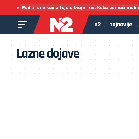
Podrži one koji pitaju u tvoje ime: Kako pomoći mali
➤
n2
najnovije
Lazne dojave