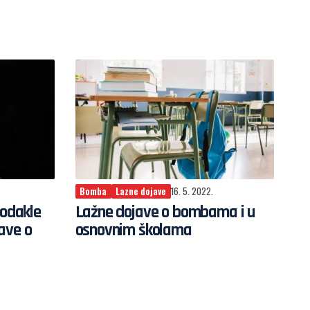
Bomba
Lazne dojave
16. 5. 2022.
 odakle
Lažne dojave o bombama i u
ave o
osnovnim školama