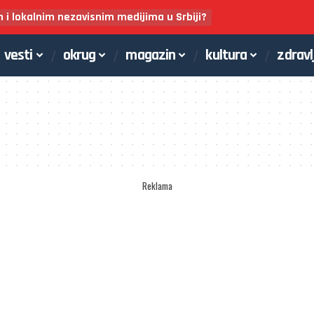
m i lokalnim nezavisnim medijima u Srbiji?
vesti
okrug
magazin
kultura
zdravl
Reklama