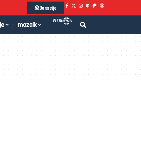
Donacije
WEB
je
mozaik