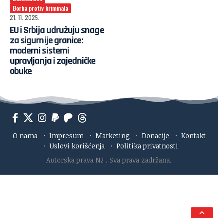
Borba protiv kriminala
21. 11. 2025.
EU i Srbija udružuju snage
za sigurnije granice:
moderni sistemi
upravljanja i zajedničke
obuke
O nama
·
Impresum
·
Marketing
·
Donacije
·
Kontakt
·
Uslovi korišćenja
·
Politika privatnosti
Autorska prava N2
. Sva prava zadržana.