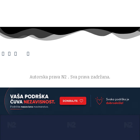
O nama
·
Impresum
·
Marketing
·
Donacije
·
Kontakt
·
Uslovi korišćenja
·
Politika privatnosti
Autorska prava N2
. Sva prava zadržana.