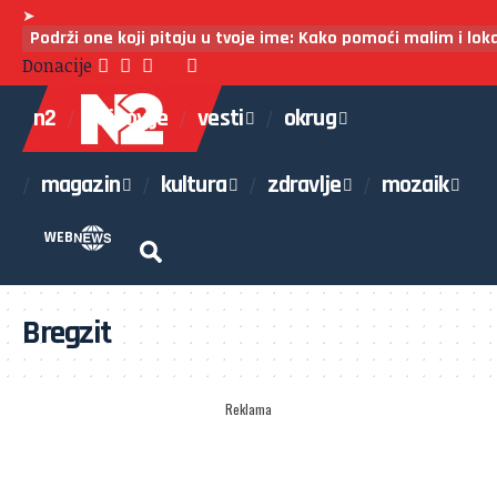
➤
Podrži one koji pitaju u tvoje ime: Kako pomoći malim i lo
Donacije
n2
najnovije
vesti
okrug
magazin
kultura
zdravlje
mozaik
WEB
Bregzit
Reklama