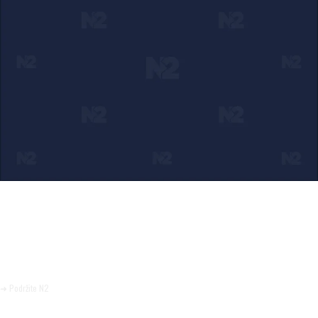
Ako verujete u ono što radimo
Svakodnevno objavljujemo informacije od javnog značaja i
trudimo se da radimo profesionalno, odgovorno i nezavisno.
Pomozite da tako i ostane.
➜ Podržite N2