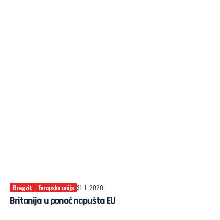
Bregzit
Evropska unija
31. 1. 2020.
Britanija u ponoć napušta EU