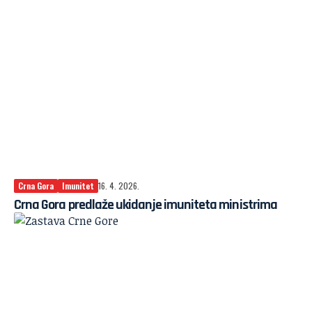
Crna Gora
Imunitet
16. 4. 2026.
Crna Gora predlaže ukidanje imuniteta ministrima