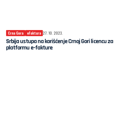
Crna Gora
eFaktura
27. 10. 2023.
Srbija ustupa na korišćenje Crnoj Gori licencu za
platformu e-fakture