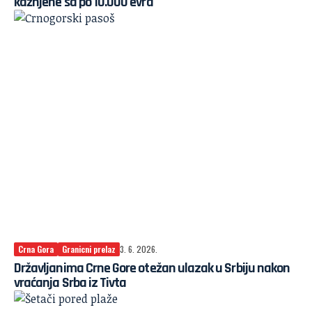
kažnjene sa po 10.000 evra
Crna Gora
Granicni prelaz
3. 6. 2026.
Državljanima Crne Gore otežan ulazak u Srbiju nakon
vraćanja Srba iz Tivta