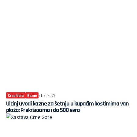
Crna Gora
Kazne
21. 5. 2026.
Ulcinj uvodi kazne za šetnju u kupaćim kostimima van
plaža: Prekršiocima i do 500 evra