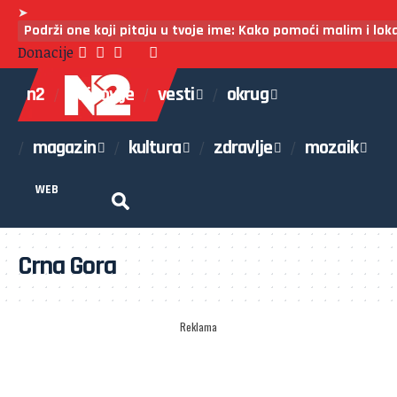
➤
Podrži one koji pitaju u tvoje ime: Kako pomoći malim i lo
Donacije
n2
najnovije
vesti
okrug
magazin
kultura
zdravlje
mozaik
WEB
Crna Gora
Reklama