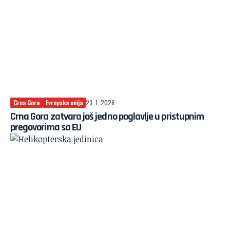
Crna Gora
Evropska unija
23. 1. 2026.
Crna Gora zatvara još jedno poglavlje u pristupnim
pregovorima sa EU