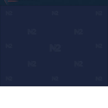
Ako verujete u ono što radimo
Svakodnevno objavljujemo informacije od javnog značaja i