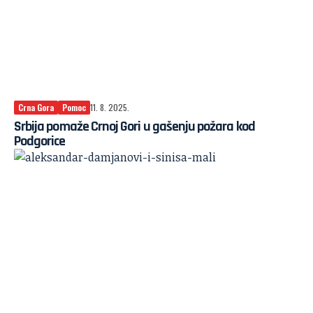
Crna Gora
Pomoc
11. 8. 2025.
Srbija pomaže Crnoj Gori u gašenju požara kod
Podgorice