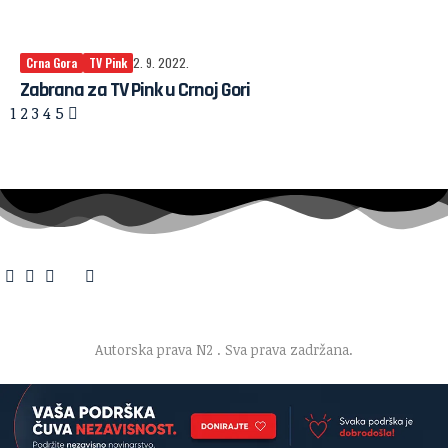
Crna Gora
TV Pink
2. 9. 2022.
Zabrana za TV Pink u Crnoj Gori
1
2
3
4
5
O nama
·
Impresum
·
Marketing
·
Donacije
·
Kontakt
·
Uslovi korišćenja
·
Politika privatnosti
Autorska prava N2
. Sva prava zadržana.