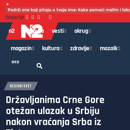
➤
Podrži one koji pitaju u tvoje ime: Kako pomoći malim i lo
Donacije
n2
najnovije
vesti
okrug
magazin
kultura
zdravlje
mozaik
WEB
REGION/SVET
Državljanima Crne Gore
otežan ulazak u Srbiju
nakon vraćanja Srba iz