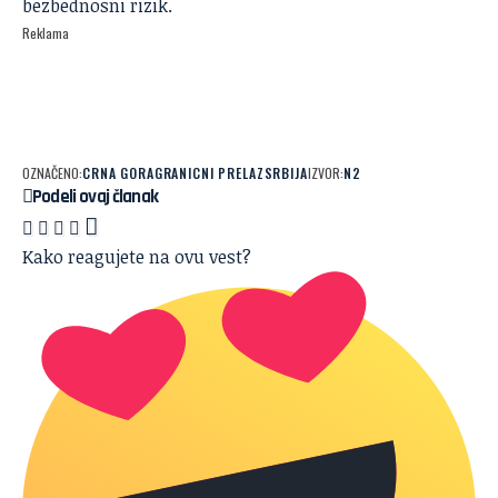
bezbednosni rizik.
Reklama
OZNAČENO:
CRNA GORA
GRANICNI PRELAZ
SRBIJA
IZVOR:
N2
Podeli ovaj članak
Kako reagujete na ovu vest?