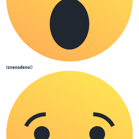
0
Iznenađeno