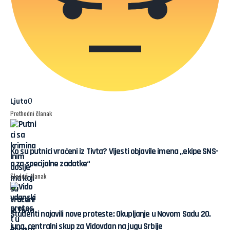
0
Ljuto
Prethodni članak
Ko su putnici vraćeni iz Tivta? Vijesti objavile imena „ekipe SNS-
a za specijalne zadatke“
Sledeći članak
Studenti najavili nove proteste: Okupljanje u Novom Sadu 20.
juna, centralni skup za Vidovdan na jugu Srbije