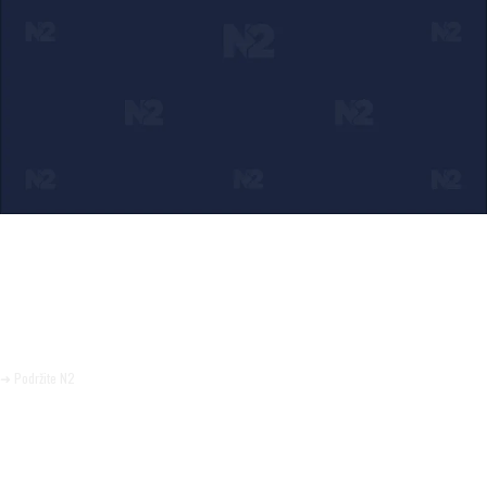
Ako verujete u ono što radimo
Svakodnevno objavljujemo informacije od javnog značaja i
trudimo se da radimo profesionalno, odgovorno i nezavisno.
Pomozite da tako i ostane.
➜ Podržite N2