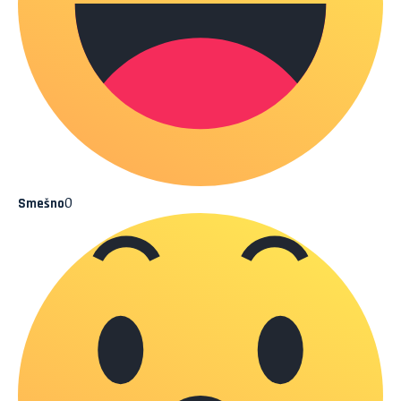
0
Smešno