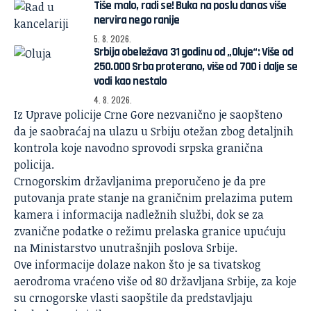
Tiše malo, radi se! Buka na poslu danas više
nervira nego ranije
5. 8. 2026.
Srbija obeležava 31 godinu od „Oluje“: Više od
250.000 Srba proterano, više od 700 i dalje se
vodi kao nestalo
4. 8. 2026.
Iz Uprave policije Crne Gore nezvanično je saopšteno
da je saobraćaj na ulazu u Srbiju otežan zbog detaljnih
kontrola koje navodno sprovodi srpska granična
policija.
Crnogorskim državljanima preporučeno je da pre
putovanja prate stanje na graničnim prelazima putem
kamera i informacija nadležnih službi, dok se za
zvanične podatke o režimu prelaska granice upućuju
na Ministarstvo unutrašnjih poslova Srbije.
Ove informacije dolaze nakon što je sa tivatskog
aerodroma
vraćeno više od 80 državljana Srbije
, za koje
su crnogorske vlasti saopštile da predstavljaju