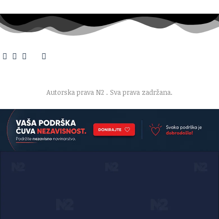
O nama
·
Impresum
·
Marketing
·
Donacije
·
Kontakt
·
Uslovi korišćenja
·
Politika privatnosti
Autorska prava N2
. Sva prava zadržana.