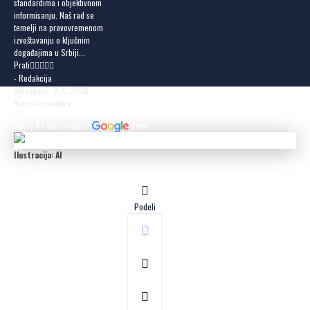
standardima i objektivnom
informisanju. Naš rad se
temelji na pravovremenom
izveštavanju o ključnim
događajima u Srbiji...
Prati
- Redakcija
Objavljeno: 3. 6. 2026.
Nema komentara
Dodaj N2 kao omiljeni
izvor
Ilustracija: AI
Podeli