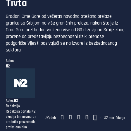
Tivta
Građani Crne Gore od večeras navodno otežano prelaze
granicu sa Srbijom na više graničnih prelaza, nakon što je iz
Crne Gore prethodno vraćeno više od 80 državljana Srbije zbog
procene da predstavljaju bezbednosni rizik, prenose
podgoričke Vijesti pozivajući se na izvore iz bezbednosnog
sektora.
Autor:
N2
Autor:
N2
Redakcija
Redakcija portala N2
okuplja tim novinara i
Podeli
2 min. čitanja
urednika posvećenih
profesionalnim