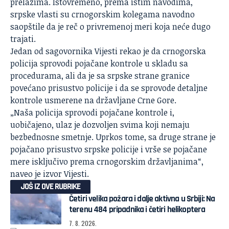
prelazima. Istovremeno, prema istim navodima,
srpske vlasti su crnogorskim kolegama navodno
saopštile da je reč o privremenoj meri koja neće dugo
trajati.
Jedan od sagovornika Vijesti rekao je da crnogorska
policija sprovodi pojačane kontrole u skladu sa
procedurama, ali da je sa srpske strane granice
povećano prisustvo policije i da se sprovode detaljne
kontrole usmerene na državljane Crne Gore.
„Naša policija sprovodi pojačane kontrole i,
uobičajeno, ulaz je dozvoljen svima koji nemaju
bezbednosne smetnje. Uprkos tome, sa druge strane je
pojačano prisustvo srpske policije i vrše se pojačane
mere isključivo prema crnogorskim državljanima“,
naveo je izvor Vijesti.
JOŠ IZ OVE RUBRIKE
Četiri velika požara i dalje aktivna u Srbiji: Na
terenu 484 pripadnika i četiri helikoptera
7. 8. 2026.