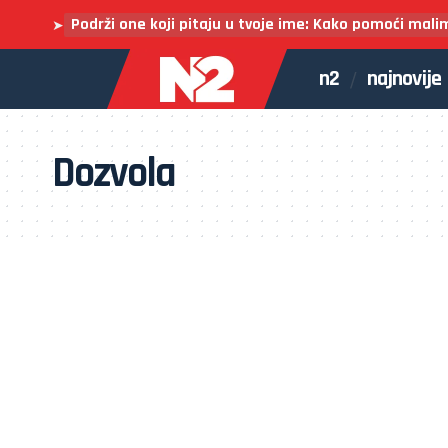
Podrži one koji pitaju u tvoje ime: Kako pomoći mali
➤
n2
najnovije
Dozvola