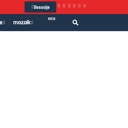
Donacije
WEB
je
mozaik