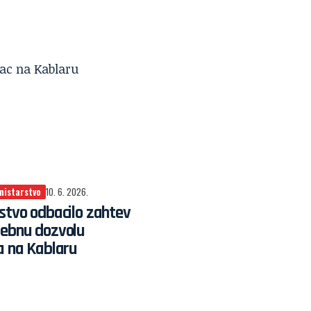
nistarstvo
10. 6. 2026.
stvo odbacilo zahtev
rebnu dozvolu
a na Kablaru