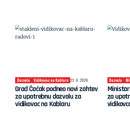
Dozvola
Vidikovac na Kablaru
22. 6. 2026.
Dozvola
Mi
Grad Čačak podneo novi zahtev
Ministar
za upotrebnu dozvolu za
za upot
vidikovac na Kablaru
vidikovc