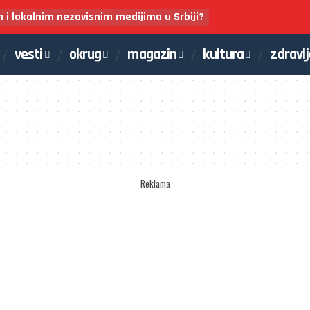
m i lokalnim nezavisnim medijima u Srbiji?
vesti
okrug
magazin
kultura
zdravl
Reklama