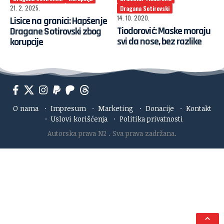
21. 2. 2025.
Dragana Sotirovski
14. 10. 2020.
Lisice na granici: Hapšenje
Tiodorović: Maske moraju
Dragane Sotirovski zbog
svi da nose, bez razlike
korupcije
O nama
·
Impresum
·
Marketing
·
Donacije
·
Kontakt
·
Uslovi korišćenja
·
Politika privatnosti
Autorska prava N2
. Sva prava zadržana.