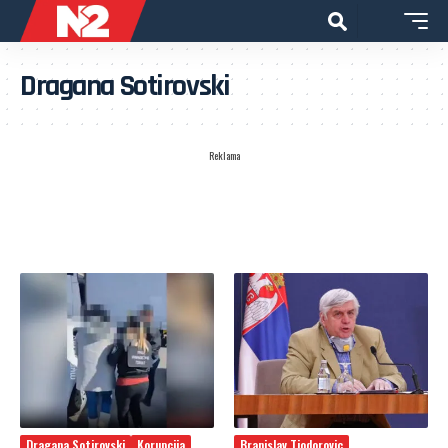
Dragana Sotirovski
Reklama
Dragana Sotirovski
Korupcija
Branislav Tiodorovic