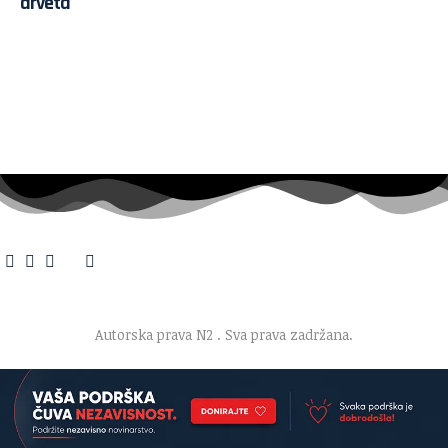
drveta
O nama
·
Impresum
·
Marketing
·
Donacije
·
Kontakt
·
Uslovi korišćenja
·
Politika privatnosti
Autorska prava N2
. Sva prava zadržana.