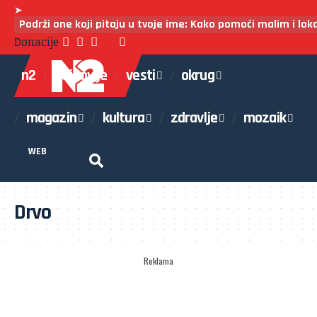
➤
Podrži one koji pitaju u tvoje ime: Kako pomoći malim i lo
Donacije
n2
najnovije
vesti
okrug
magazin
kultura
zdravlje
mozaik
WEB
Drvo
Reklama