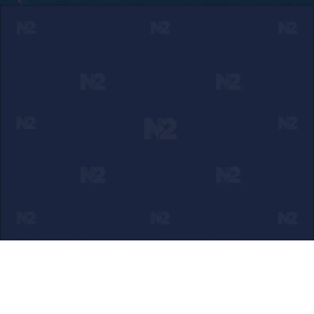
Ako verujete u ono što radimo
Svakodnevno objavljujemo informacije od javnog značaja i
trudimo se da radimo profesionalno, odgovorno i nezavisno.