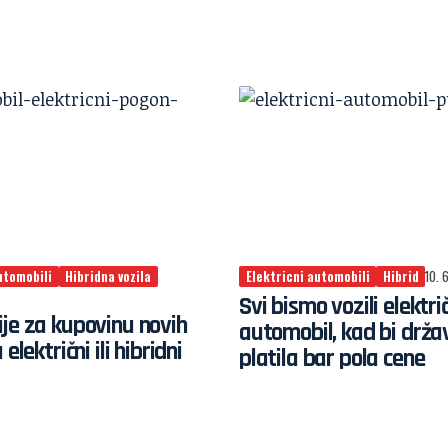
utomobili
Hibridna vozila
Elektricni automobili
Hibrid
10. 
Svi bismo vozili elektri
je za kupovinu novih
automobil, kad bi drža
 električni ili hibridni
platila bar pola cene