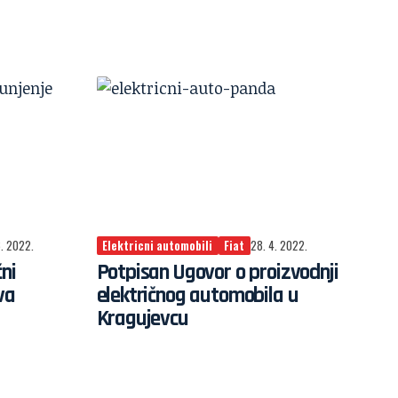
6. 2022.
Elektricni automobili
Fiat
28. 4. 2022.
čni
Potpisan Ugovor o proizvodnji
va
električnog automobila u
Kragujevcu