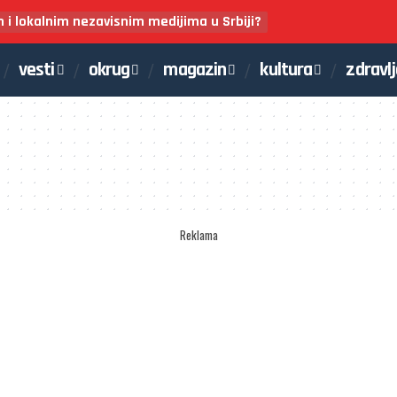
m i lokalnim nezavisnim medijima u Srbiji?
vesti
okrug
magazin
kultura
zdravl
Reklama