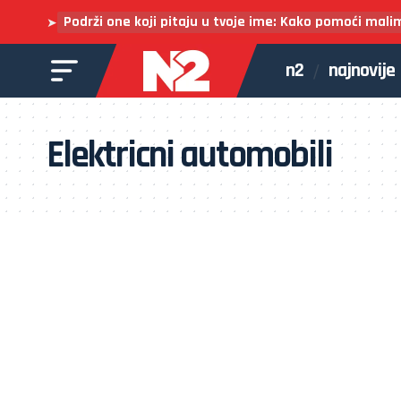
Podrži one koji pitaju u tvoje ime: Kako pomoći mali
➤
n2
najnovije
Elektricni automobili