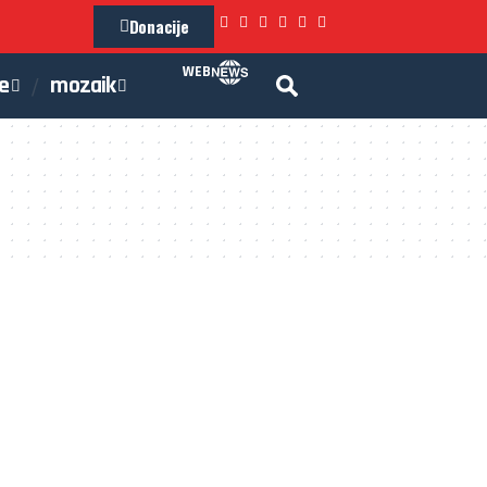
Donacije
WEB
je
mozaik