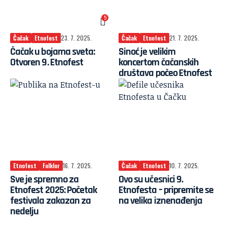
5
Čačak
Etnofest
23. 7. 2025.
Čačak
Etnofest
21. 7. 2025.
Čačak u bojama sveta:
Sinoć je velikim
Otvoren 9. Etnofest
koncertom čačanskih
društava počeo Etnofest
Etnofest
Folklor
16. 7. 2025.
Čačak
Etnofest
10. 7. 2025.
Sve je spremno za
Ovo su učesnici 9.
Etnofest 2025: Početak
Etnofesta – pripremite se
festivala zakazan za
na velika iznenađenja
nedelju