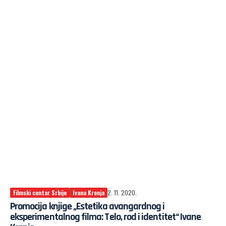
Filmski centar Srbije
Ivana Kronja
2. 11. 2020.
Promocija knjige „Estetika avangardnog i
eksperimentalnog filma: Telo, rod i identitet“ Ivane