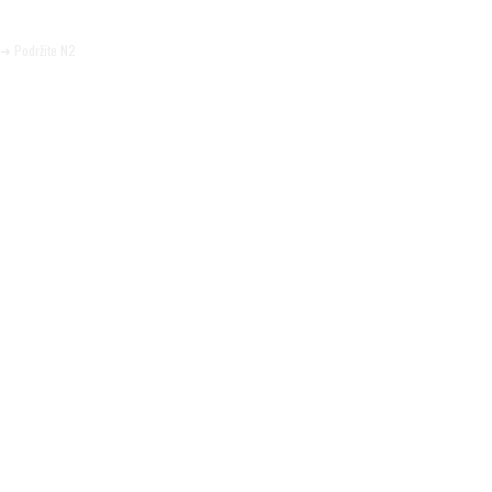
Pomozite da tako i ostane.
➜ Podržite N2