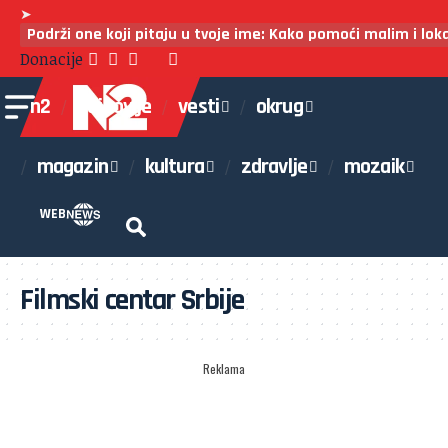
➤
Podrži one koji pitaju u tvoje ime: Kako pomoći malim i lo
Donacije
n2
najnovije
vesti
okrug
magazin
kultura
zdravlje
mozaik
WEB
Filmski centar Srbije
Reklama