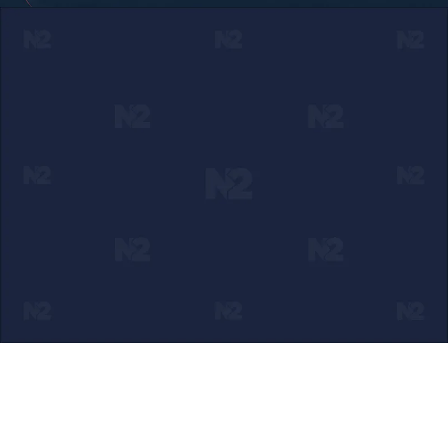
Ako verujete u ono što radimo
Svakodnevno objavljujemo informacije od javnog značaja i
trudimo se da radimo profesionalno, odgovorno i nezavisno.