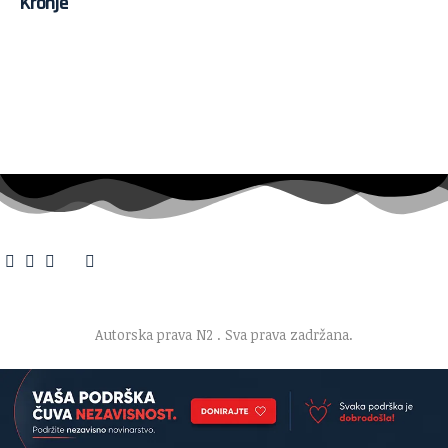
Kronje
O nama
·
Impresum
·
Marketing
·
Donacije
·
Kontakt
·
Uslovi korišćenja
·
Politika privatnosti
Autorska prava N2
. Sva prava zadržana.