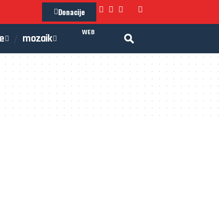
Donacije
WEB
je
mozaik