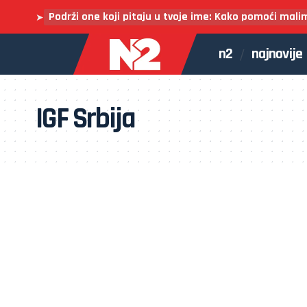
Podrži one koji pitaju u tvoje ime: Kako pomoći mali
➤
n2
najnovije
IGF Srbija