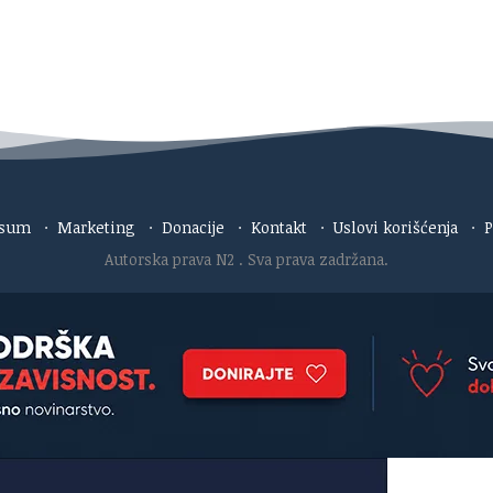
esum
·
Marketing
·
Donacije
·
Kontakt
·
Uslovi korišćenja
·
P
Autorska prava N2
. Sva prava zadržana.