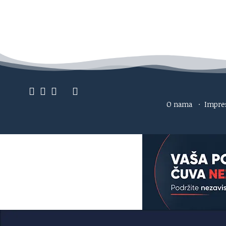
O nama
·
Impr