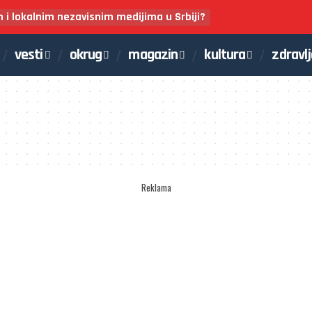
m i lokalnim nezavisnim medijima u Srbiji?
vesti
okrug
magazin
kultura
zdravl
Reklama