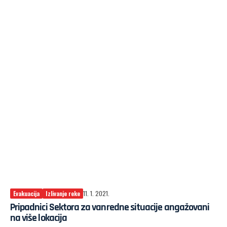
Evakuacija
Izlivanje reke
11. 1. 2021.
Pripadnici Sektora za vanredne situacije angažovani
na više lokacija