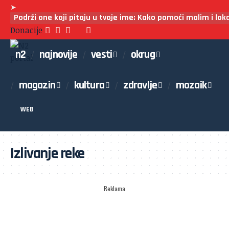
➤
Podrži one koji pitaju u tvoje ime: Kako pomoći malim i lo
Donacije
n2
najnovije
vesti
okrug
magazin
kultura
zdravlje
mozaik
WEB
Izlivanje reke
Reklama