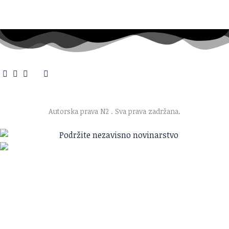
O nama
·
Impresum
·
Marketing
·
Donacije
·
Kontakt
·
Uslovi korišćenja
·
Politika privatnosti
Autorska prava N2
. Sva prava zadržana.
Ako verujete u ono što radimo
Svakodnevno objavljujemo informacije od javnog značaja i
trudimo se da radimo profesionalno, odgovorno i nezavisno.
Pomozite da tako i ostane.