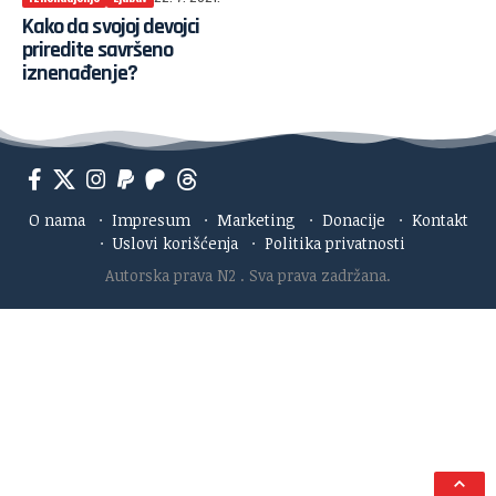
Kako da svojoj devojci
priredite savršeno
iznenađenje?
O nama
·
Impresum
·
Marketing
·
Donacije
·
Kontakt
·
Uslovi korišćenja
·
Politika privatnosti
Autorska prava N2
. Sva prava zadržana.