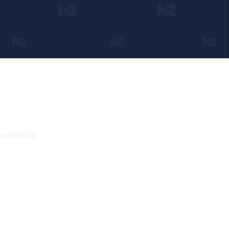
Ako verujete u ono što radimo
Svakodnevno objavljujemo informacije od javnog značaja i
trudimo se da radimo profesionalno, odgovorno i nezavisno.
Pomozite da tako i ostane.
➜ Podržite N2