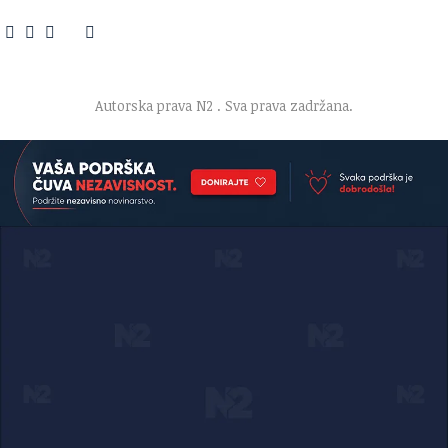
O nama
·
Impresum
·
Marketing
·
Donacije
·
Kontakt
·
Uslovi korišćenja
·
Politika privatnosti
Autorska prava N2
. Sva prava zadržana.