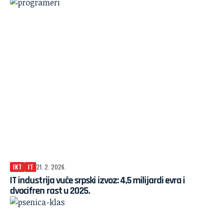
IKT
IT
21. 2. 2026.
IT industrija vuče srpski izvoz: 4,5 milijardi evra i
dvocifren rast u 2025.