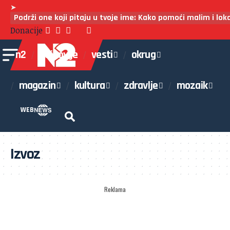
➤
Podrži one koji pitaju u tvoje ime: Kako pomoći malim i lo
Donacije
n2
najnovije
vesti
okrug
magazin
kultura
zdravlje
mozaik
WEB
Izvoz
Reklama