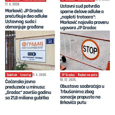
17. 6. 2026.
Ustavni sud potvrdio
Marković: JP Gradac
sporne delove odluke o
prećutkuje deo odluke
„naplati trotoara“:
Ustavnog suda i
Marković najavila proveru
obmanjuje građane
ugovora JP Gradac
Gubitak
Izvestaj
11. 5. 2026.
JP Gradac
Radovi na putu
10. 12. 2025.
Čačansko javno
Obustava saobraćaja u
preduzeće u minusu:
Trbušanima zbog
„Gradac“ završio godinu
sanacije propusta na
sa 21,8 miliona gubitka
Brkovića putu