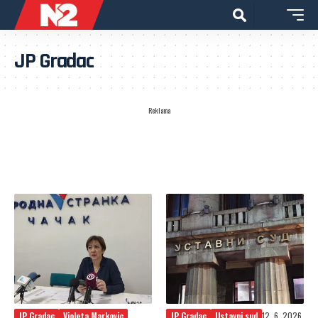
JP Gradac
Reklama
JP Gradac
Violeta Markovic
JP Gradac
Ustavni sud
12. 6. 2026.