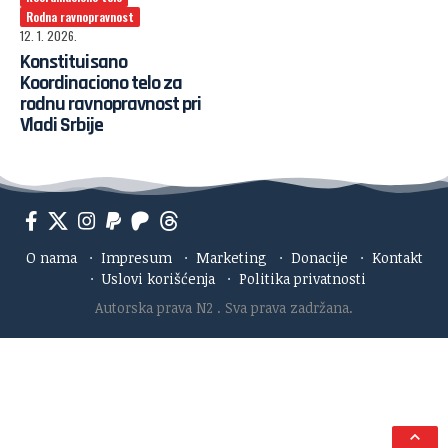
Rodna ravnopravnost
12. 1. 2026.
Konstituisano
Koordinaciono telo za
rodnu ravnopravnost pri
Vladi Srbije
O nama
·
Impresum
·
Marketing
·
Donacije
·
Kontakt
·
Uslovi korišćenja
·
Politika privatnosti
Autorska prava N2
. Sva prava zadržana.