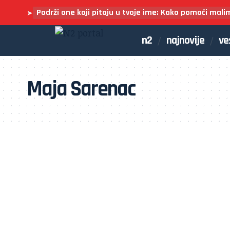
Podrži one koji pitaju u tvoje ime: Kako pomoći mali
➤
n2
najnovije
ve
Maja Sarenac