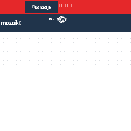
Donacije
WEB
mozaik