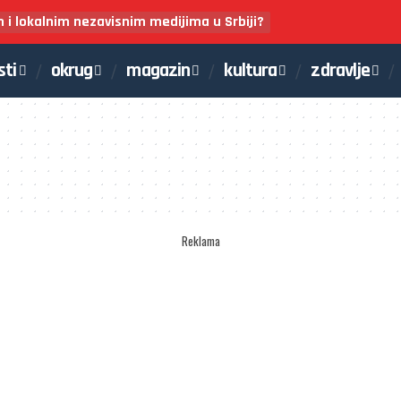
m i lokalnim nezavisnim medijima u Srbiji?
sti
okrug
magazin
kultura
zdravlje
Reklama