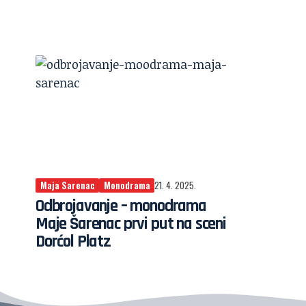
Maja Sarenac
Monodrama
21. 4. 2025.
Odbrojavanje – monodrama
Maje Šarenac prvi put na sceni
Dorćol Platz