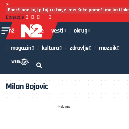
➤
Podrži one koji pitaju u tvoje ime: Kako pomoći malim i lo
Donacije
n2
najnovije
vesti
okrug
magazin
kultura
zdravlje
mozaik
WEB
Milan Bojovic
Reklama