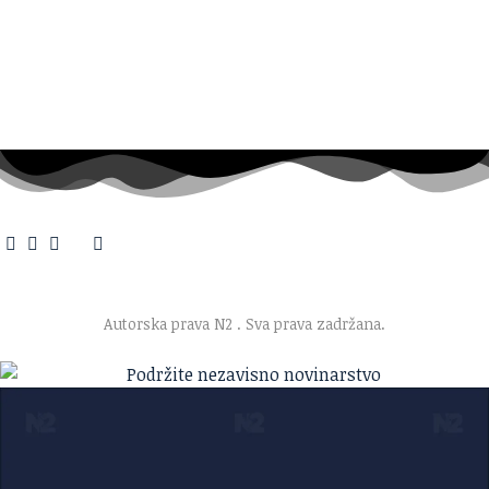
O nama
·
Impresum
·
Marketing
·
Donacije
·
Kontakt
·
Uslovi korišćenja
·
Politika privatnosti
Autorska prava N2
. Sva prava zadržana.