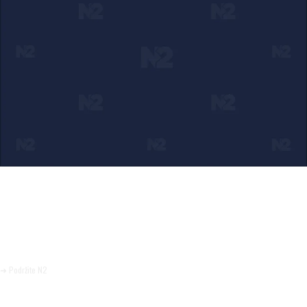
Ako verujete u ono što radimo
Svakodnevno objavljujemo informacije od javnog značaja i
trudimo se da radimo profesionalno, odgovorno i nezavisno.
Pomozite da tako i ostane.
➜ Podržite N2