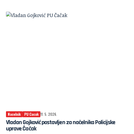
Nacelnik
PU Cacak
11. 5. 2026.
Vladan Gojković postavljen za načelnika Policijske
uprave Čačak