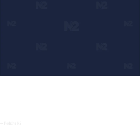
Ako verujete u ono što radimo
Svakodnevno objavljujemo informacije od javnog značaja i
trudimo se da radimo profesionalno, odgovorno i nezavisno.
Pomozite da tako i ostane.
➜ Podržite N2