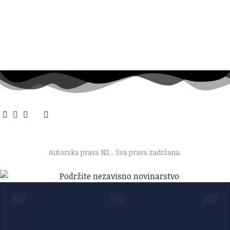
O nama
·
Impresum
·
Marketing
·
Donacije
·
Kontakt
·
Uslovi korišćenja
·
Politika privatnosti
Autorska prava N2
. Sva prava zadržana.