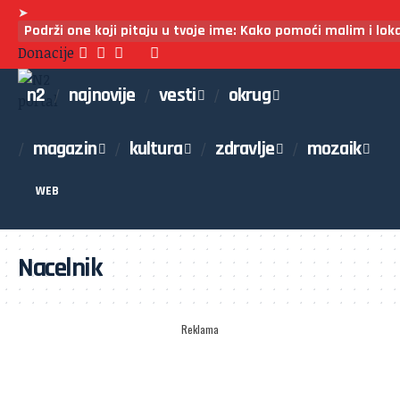
➤
Podrži one koji pitaju u tvoje ime: Kako pomoći malim i lo
Donacije
n2
najnovije
vesti
okrug
magazin
kultura
zdravlje
mozaik
WEB
Nacelnik
Reklama