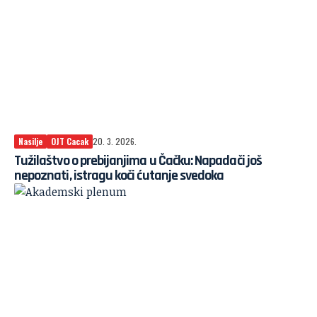
Nasilje
OJT Cacak
20. 3. 2026.
Tužilaštvo o prebijanjima u Čačku: Napadači još
nepoznati, istragu koči ćutanje svedoka