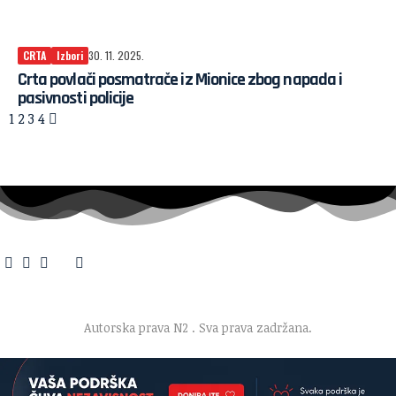
CRTA
Izbori
30. 11. 2025.
Crta povlači posmatrače iz Mionice zbog napada i
pasivnosti policije
1
2
3
4
O nama
·
Impresum
·
Marketing
·
Donacije
·
Kontakt
·
Uslovi korišćenja
·
Politika privatnosti
Autorska prava N2
. Sva prava zadržana.