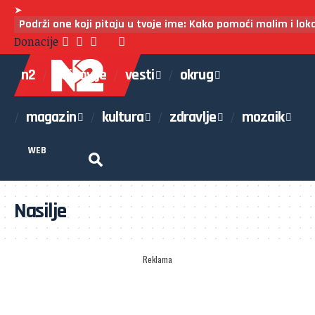
➤
Podrži one koji pitaju u tvoje ime: Kako pomoći malim i lo
Donacije
n2
najnovije
vesti
okrug
magazin
kultura
zdravlje
mozaik
WEB
Nasilje
Reklama