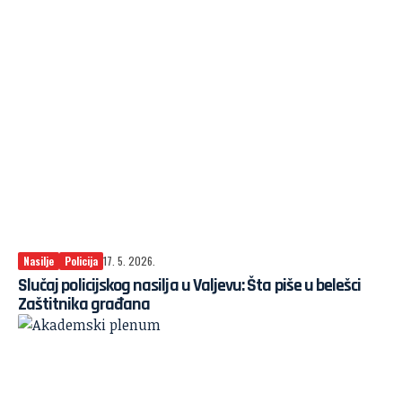
Nasilje
Policija
17. 5. 2026.
Slučaj policijskog nasilja u Valjevu: Šta piše u belešci
Zaštitnika građana