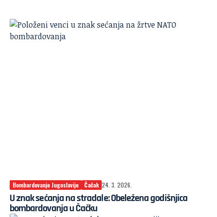
Bombardovanje Jugoslavije
Čačak
24. 3. 2026.
U znak sećanja na stradale: Obeležena godišnjica
bombardovanja u Čačku