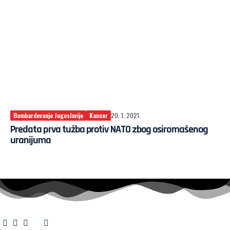
Bombardovanje Jugoslavije
Kancer
20. 1. 2021.
Predata prva tužba protiv NATO zbog osiromašenog
uranijuma