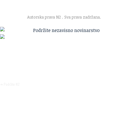
O nama
·
Impresum
·
Marketing
·
Donacije
·
Kontakt
·
Uslovi korišćenja
·
Politika privatnosti
Autorska prava N2
. Sva prava zadržana.
Ako verujete u ono što radimo
Svakodnevno objavljujemo informacije od javnog značaja i
trudimo se da radimo profesionalno, odgovorno i nezavisno.
Pomozite da tako i ostane.
➜ Podržite N2