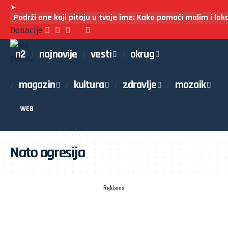
➤
Podrži one koji pitaju u tvoje ime: Kako pomoći malim i lo
Donacije
n2
najnovije
vesti
okrug
magazin
kultura
zdravlje
mozaik
WEB
Nato agresija
Reklama