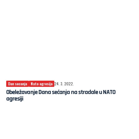
Dan secanja
Nato agresija
24. 3. 2022.
Obeležavanje Dana sećanja na stradale u NATO
agresiji