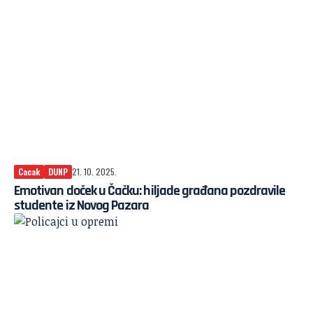
Cacak
DUNP
21. 10. 2025.
Emotivan doček u Čačku: hiljade građana pozdravile
studente iz Novog Pazara