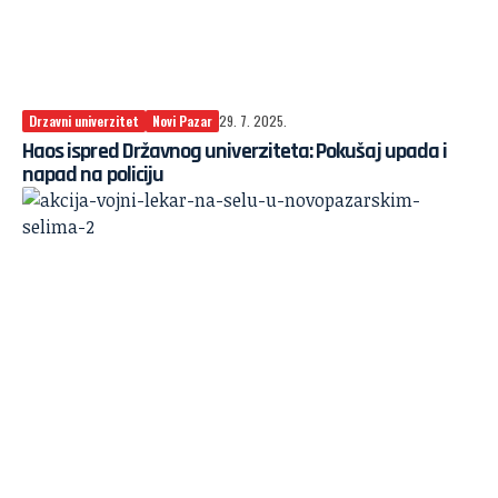
Drzavni univerzitet
Novi Pazar
29. 7. 2025.
Haos ispred Državnog univerziteta: Pokušaj upada i
napad na policiju