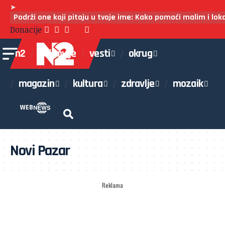
➤
Podrži one koji pitaju u tvoje ime: Kako pomoći malim i lo
Donacije
n2
najnovije
vesti
okrug
magazin
kultura
zdravlje
mozaik
WEB
Novi Pazar
Reklama