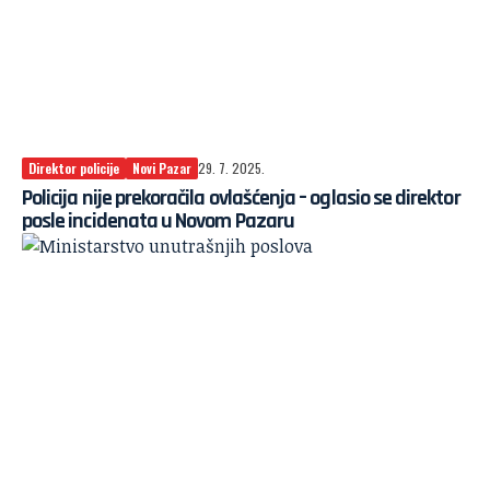
Direktor policije
Novi Pazar
29. 7. 2025.
Policija nije prekoračila ovlašćenja – oglasio se direktor
posle incidenata u Novom Pazaru