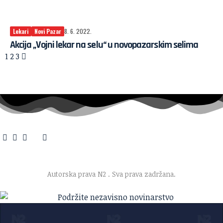
Lekari
Novi Pazar
8. 6. 2022.
Akcija „Vojni lekar na selu“ u novopazarskim selima
1
2
3
O nama
·
Impresum
·
Marketing
·
Donacije
·
Kontakt
·
Uslovi korišćenja
·
Politika privatnosti
Autorska prava N2
. Sva prava zadržana.