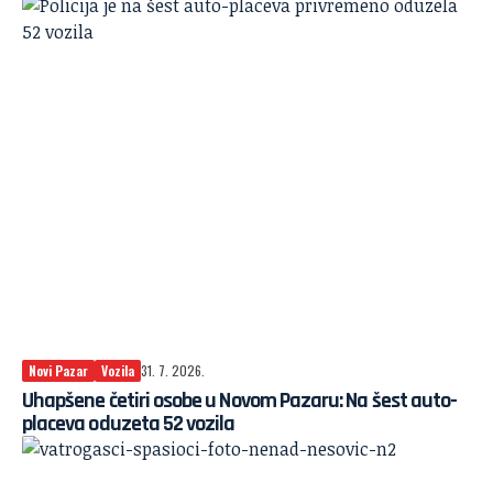
Novi Pazar
Vozila
31. 7. 2026.
Uhapšene četiri osobe u Novom Pazaru: Na šest auto-
placeva oduzeta 52 vozila