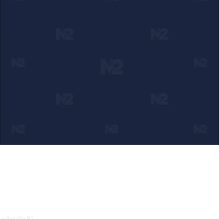
Ako verujete u ono što radimo
Svakodnevno objavljujemo informacije od javnog značaja i
trudimo se da radimo profesionalno, odgovorno i nezavisno.
Pomozite da tako i ostane.
➜ Podržite N2