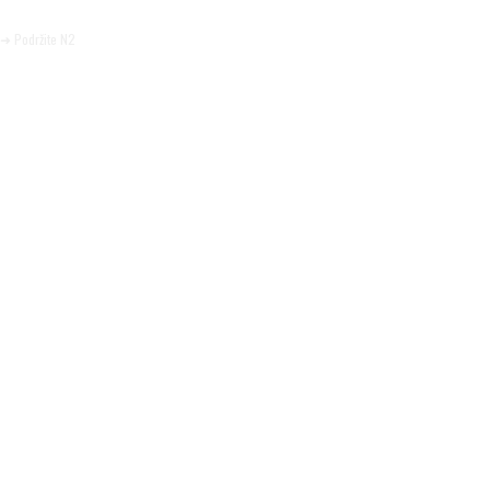
Pomozite da tako i ostane.
➜ Podržite N2