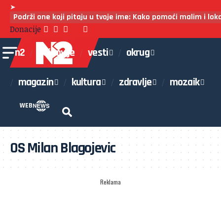
➤
Podrži one koji pitaju u tvoje ime: Kako pomoći malim i lo
Donacije
n2
najnovije
vesti
okrug
magazin
kultura
zdravlje
mozaik
WEB
OS Milan Blagojevic
Reklama