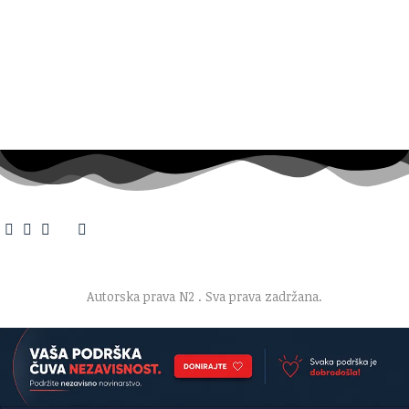
O nama
·
Impresum
·
Marketing
·
Donacije
·
Kontakt
·
Uslovi korišćenja
·
Politika privatnosti
Autorska prava N2
. Sva prava zadržana.