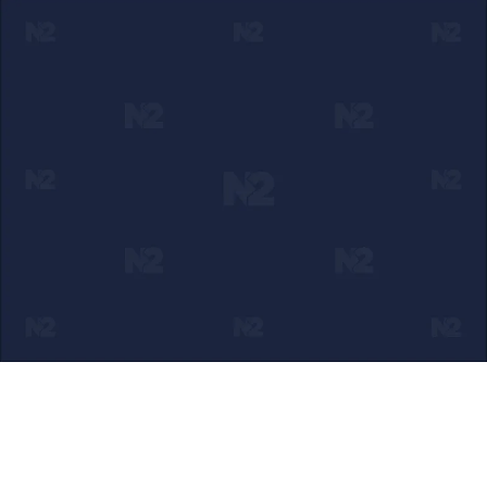
Ako verujete u ono što radimo
Svakodnevno objavljujemo informacije od javnog značaja i
trudimo se da radimo profesionalno, odgovorno i nezavisno.