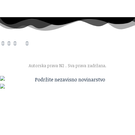
O nama
·
Impresum
·
Marketing
·
Donacije
·
Kontakt
·
Uslovi korišćenja
·
Politika privatnosti
Autorska prava N2
. Sva prava zadržana.
Ako verujete u ono što radimo
Svakodnevno objavljujemo informacije od javnog značaja i
trudimo se da radimo profesionalno, odgovorno i nezavisno.
Pomozite da tako i ostane.