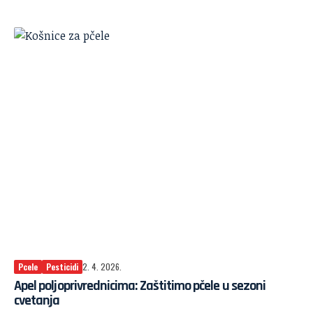
Pcele
Pesticidi
2. 4. 2026.
Apel poljoprivrednicima: Zaštitimo pčele u sezoni
cvetanja