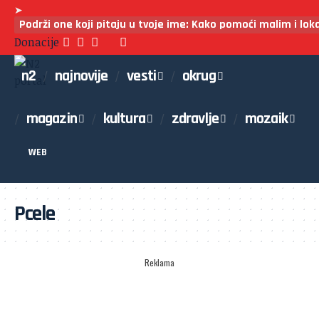
➤
Podrži one koji pitaju u tvoje ime: Kako pomoći malim i lo
Donacije
n2
najnovije
vesti
okrug
magazin
kultura
zdravlje
mozaik
WEB
Pcele
Reklama