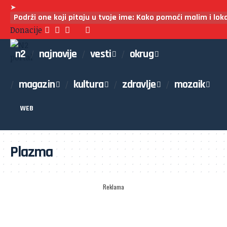
➤
Podrži one koji pitaju u tvoje ime: Kako pomoći malim i lo
Donacije
n2
najnovije
vesti
okrug
magazin
kultura
zdravlje
mozaik
WEB
Plazma
Reklama