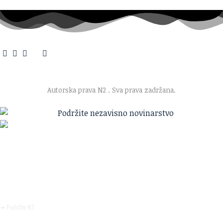
O nama
·
Impresum
·
Marketing
·
Donacije
·
Kontakt
·
Uslovi korišćenja
·
Politika privatnosti
Autorska prava N2
. Sva prava zadržana.
Ako verujete u ono što radimo
Svakodnevno objavljujemo informacije od javnog značaja i
trudimo se da radimo profesionalno, odgovorno i nezavisno.
Pomozite da tako i ostane.
➜ Podržite N2