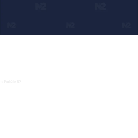
Ako verujete u ono što radimo
Svakodnevno objavljujemo informacije od javnog značaja i
trudimo se da radimo profesionalno, odgovorno i nezavisno.
Pomozite da tako i ostane.
➜ Podržite N2