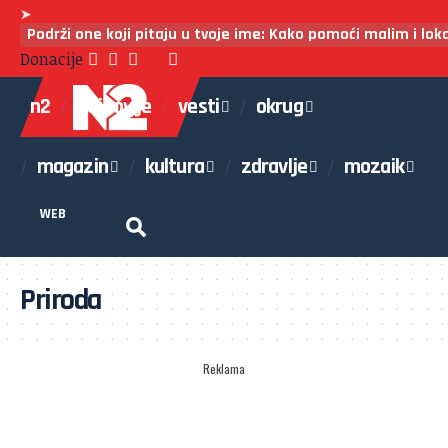
➤
Podrži one koji pitaju u tvoje ime: Kako pomoći malim i lo
Donacije
n2
najnovije
vesti
okrug
magazin
kultura
zdravlje
mozaik
WEB
Priroda
Reklama