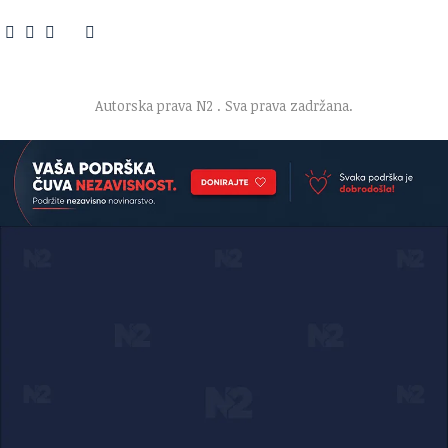
O nama
·
Impresum
·
Marketing
·
Donacije
·
Kontakt
·
Uslovi korišćenja
·
Politika privatnosti
Autorska prava N2
. Sva prava zadržana.