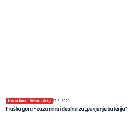
Fruska Gora
Odmor u Srbiji
17. 5. 2020.
Fruška gora – oaza mira idealna za „punjenje baterija“