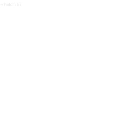
➜ Podržite N2