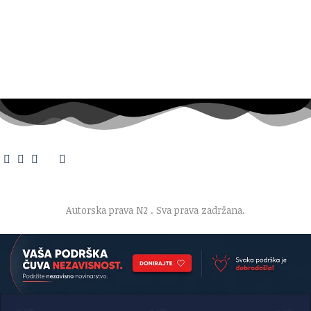
O nama
·
Impresum
·
Marketing
·
Donacije
·
Kontakt
·
Uslovi korišćenja
·
Politika privatnosti
Autorska prava N2
. Sva prava zadržana.