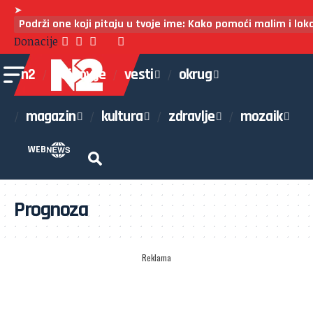
➤
Podrži one koji pitaju u tvoje ime: Kako pomoći malim i lo
Donacije
n2
najnovije
vesti
okrug
magazin
kultura
zdravlje
mozaik
WEB
Prognoza
Reklama