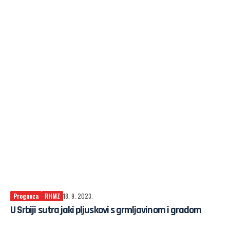
Prognoza
RHMZ
18. 9. 2023.
U Srbiji sutra jaki pljuskovi s grmljavinom i gradom