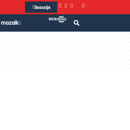
Donacije
WEB
mozaik