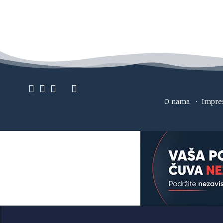
O nama
·
Impr