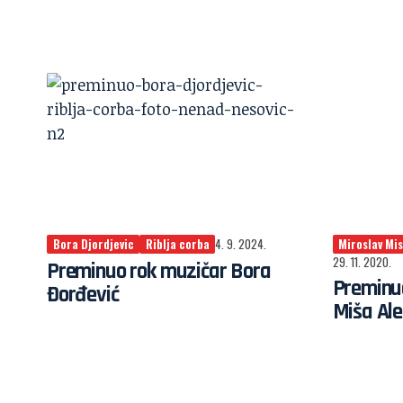
Bora Djordjevic
Riblja corba
4. 9. 2024.
Miroslav Mis
29. 11. 2020.
Preminuo rok muzičar Bora
Preminuo
Đorđević
Miša Ale