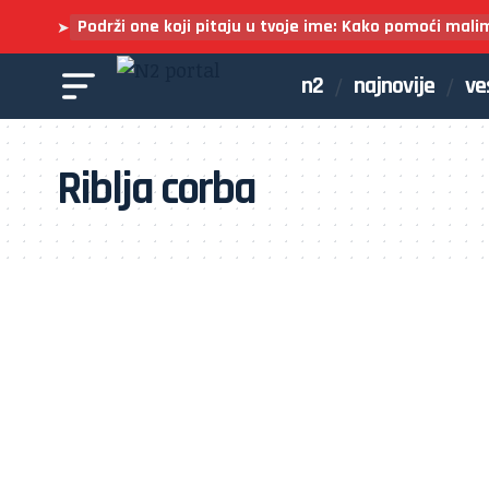
Podrži one koji pitaju u tvoje ime: Kako pomoći mali
➤
n2
najnovije
ve
Riblja corba