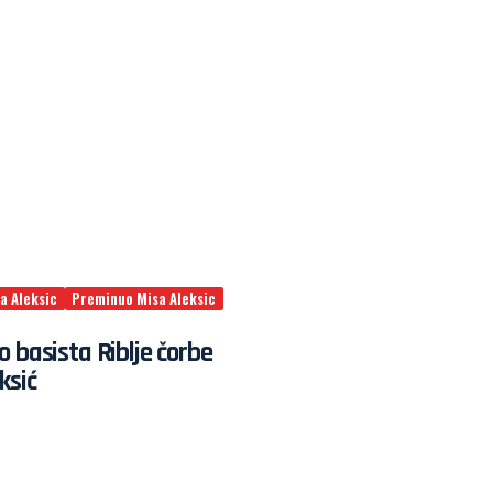
a Aleksic
Preminuo Misa Aleksic
 basista Riblje čorbe
ksić