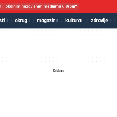
m i lokalnim nezavisnim medijima u Srbiji?
sti
okrug
magazin
kultura
zdravlje
Reklama