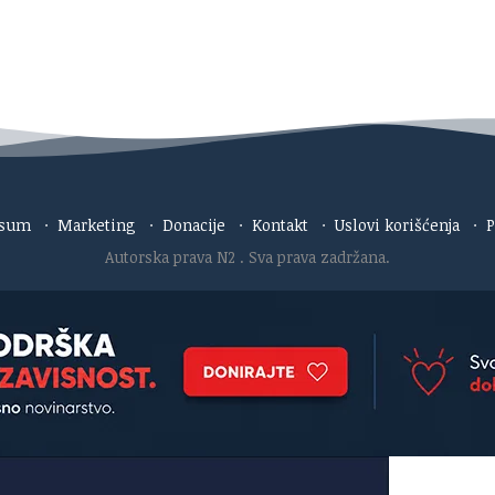
esum
·
Marketing
·
Donacije
·
Kontakt
·
Uslovi korišćenja
·
P
Autorska prava N2
. Sva prava zadržana.