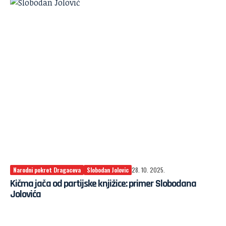
Narodni pokret Dragaceva
Slobodan Jolovic
28. 10. 2025.
Kičma jača od partijske knjižice: primer Slobodana
Jolovića