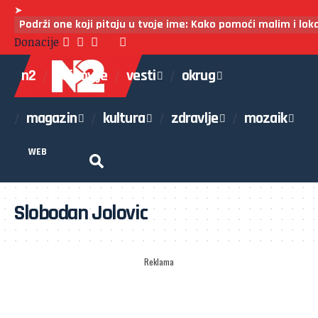
➤
Podrži one koji pitaju u tvoje ime: Kako pomoći malim i lo
Donacije
n2
najnovije
vesti
okrug
magazin
kultura
zdravlje
mozaik
WEB
Slobodan Jolovic
Reklama