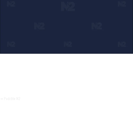
Ako verujete u ono što radimo
Svakodnevno objavljujemo informacije od javnog značaja i
trudimo se da radimo profesionalno, odgovorno i nezavisno.
Pomozite da tako i ostane.
➜ Podržite N2