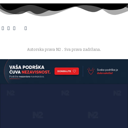
O nama
·
Impresum
·
Marketing
·
Donacije
·
Kontakt
·
Uslovi korišćenja
·
Politika privatnosti
Autorska prava N2
. Sva prava zadržana.