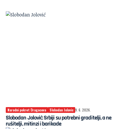
Narodni pokret Dragaceva
Slobodan Jolovic
9. 6. 2026.
Slobodan Jolović: Srbiji su potrebni graditelji, a ne
rušitelji, mitinzi i barikade