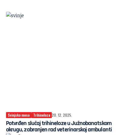
Svinjsko meso
Trihineloza
20. 12. 2025.
Potvrđen slučaj trihineloze u Južnobanatskom
okrugu, zabranjen rad veterinarskoj ambulanti