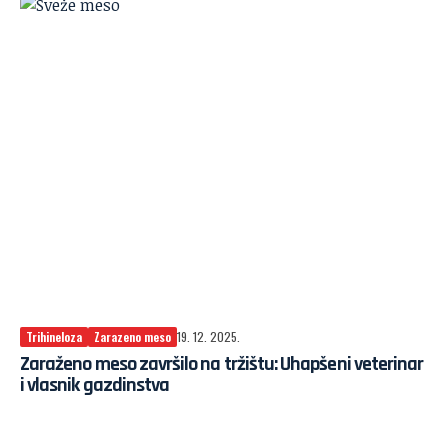
Trihineloza
Zarazeno meso
19. 12. 2025.
Zaraženo meso završilo na tržištu: Uhapšeni veterinar
i vlasnik gazdinstva