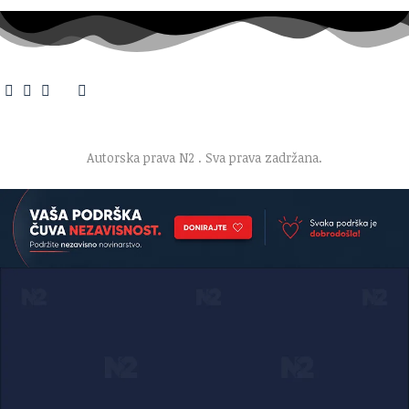
O nama
·
Impresum
·
Marketing
·
Donacije
·
Kontakt
·
Uslovi korišćenja
·
Politika privatnosti
Autorska prava N2
. Sva prava zadržana.