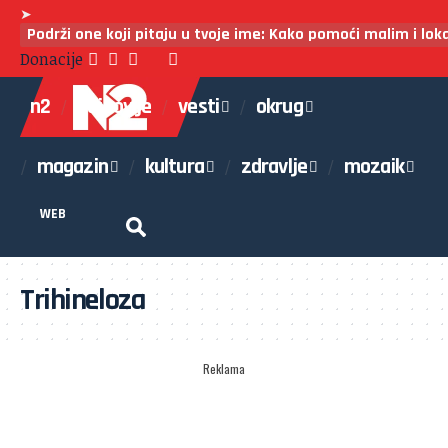
➤
Podrži one koji pitaju u tvoje ime: Kako pomoći malim i lo
Donacije
n2
najnovije
vesti
okrug
magazin
kultura
zdravlje
mozaik
WEB
Trihineloza
Reklama