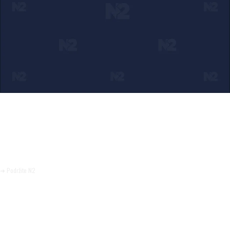
Ako verujete u ono što radimo
Svakodnevno objavljujemo informacije od javnog značaja i
trudimo se da radimo profesionalno, odgovorno i nezavisno.
Pomozite da tako i ostane.
➜ Podržite N2