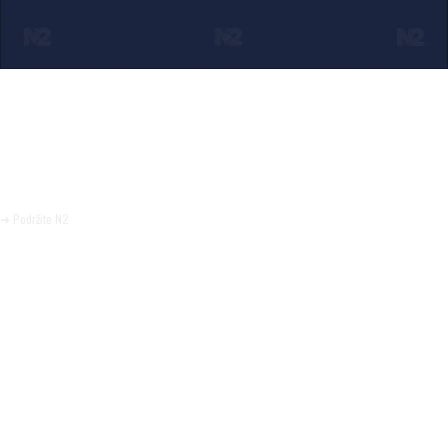
Ako verujete u ono što radimo
Svakodnevno objavljujemo informacije od javnog značaja i
trudimo se da radimo profesionalno, odgovorno i nezavisno.
Pomozite da tako i ostane.
➜ Podržite N2