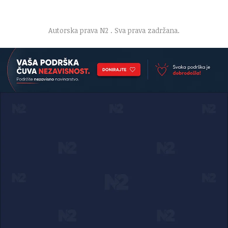
O nama
·
Impresum
·
Marketing
·
Donacije
·
Kontakt
·
Uslovi korišćenja
·
Politika privatnosti
Autorska prava N2
. Sva prava zadržana.