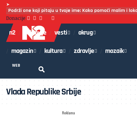
➤
Podrži one koji pitaju u tvoje ime: Kako pomoći malim i lo
Donacije
n2
najnovije
vesti
okrug
magazin
kultura
zdravlje
mozaik
WEB
Vlada Republike Srbije
Reklama