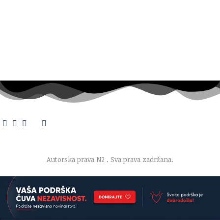
O nama
·
Impresum
·
Marketing
·
Donacije
·
Kontakt
·
Uslovi korišćenja
·
Politika privatnosti
Autorska prava N2
. Sva prava zadržana.