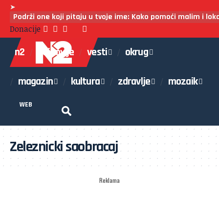
➤
Podrži one koji pitaju u tvoje ime: Kako pomoći malim i lo
Donacije
n2
najnovije
vesti
okrug
magazin
kultura
zdravlje
mozaik
WEB
Zeleznicki saobracaj
Reklama