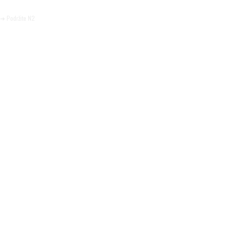
Pomozite da tako i ostane.
➜ Podržite N2