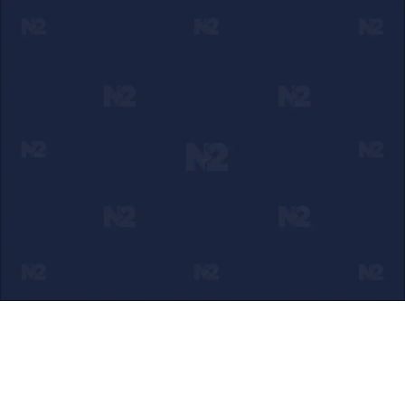
Ako verujete u ono što radimo
Svakodnevno objavljujemo informacije od javnog značaja i
trudimo se da radimo profesionalno, odgovorno i nezavisno.