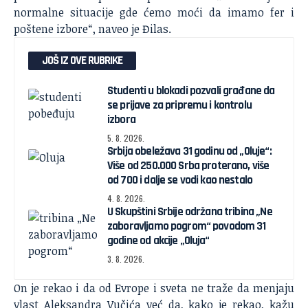
normalne situacije gde ćemo moći da imamo fer i
poštene izbore“, naveo je Đilas.
JOŠ IZ OVE RUBRIKE
Studenti u blokadi pozvali građane da
se prijave za pripremu i kontrolu
izbora
5. 8. 2026.
Srbija obeležava 31 godinu od „Oluje“:
Više od 250.000 Srba proterano, više
od 700 i dalje se vodi kao nestalo
4. 8. 2026.
U Skupštini Srbije održana tribina „Ne
zaboravljamo pogrom“ povodom 31
godine od akcije „Oluja“
3. 8. 2026.
On je rekao i da od Evrope i sveta ne traže da menjaju
vlast Aleksandra Vučića već da, kako je rekao, kažu