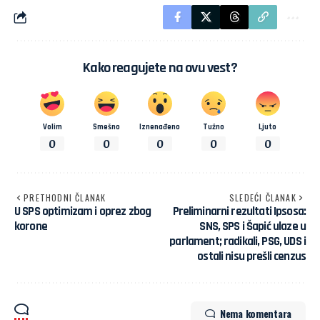
Kako reagujete na ovu vest?
Volim
Smešno
Iznenađeno
Tužno
Ljuto
0
0
0
0
0
PRETHODNI ČLANAK
SLEDEĆI ČLANAK
U SPS optimizam i oprez zbog
Preliminarni rezultati Ipsosa:
korone
SNS, SPS i Šapić ulaze u
parlament; radikali, PSG, UDS i
ostali nisu prešli cenzus
Nema komentara