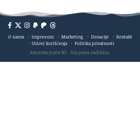
O nama
·
Impresum
·
Marketing
·
Donacije
·
Kontakt
·
Uslovi korišćenja
·
Politika privatnosti
Autorska prava N2
. Sva prava zadržana.