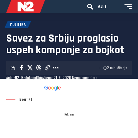
Aa
POLITIKA
Savez za Srbiju proglasio
uspeh kampanje za bojkot
2 min. čitanja
Autor:
N2
- Redakcija
Objavljeno: 21. 6. 2020.
Nema komentara
Dodaj N2 kao omiljeni
izvor
Izvor: N1
Reklama