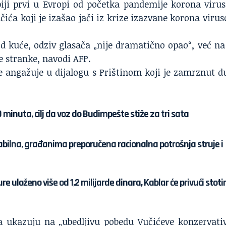
iji prvi u Evropi od početka pandemije korona virus
učića koji je izašao jači iz krize izazvane korona viru
d kuće, odziv glasača „nije dramatično opao“, već na
 stranke, navodi AFP.
se angažuje u dijalogu s Prištinom koji je zamrznut d
minuta, cilj da voz do Budimpešte stiže za tri sata
tabilna, građanima preporučena racionalna potrošnja struje i
re uloženo više od 1,2 milijarde dinara, Kablar će privući stoti
ta ukazuju na „ubedljivu pobedu Vučićeve konzervati