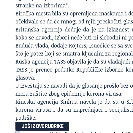
stranke na izborima“.
Biračka mesta bila su opremljena maskama i de
očekivalo se da će mnogi od njih preskočiti gla
Britanska agencija dodaje da je na izlaznost 
kako se navodi, izbori neće biti ni slobodni ni
Buduća vlada, dodaje Rojters, „suočiće se sa
sve
što je potez koji se smatra ključnim za regional
Ruska agencija TASS objavila je da su vladajući 
TASS je preneo podatke Republičke izborne kom
glasova.
U izveštaju se navodi da je glasanje prošlo bez 
mera zaštite zbog epidemije korona virusa.
Kineska agencija Sinhua navela je da su u Srb
korona virusa i da su naprednjaci i socijalisti
podrške.
JOŠ IZ OVE RUBRIKE