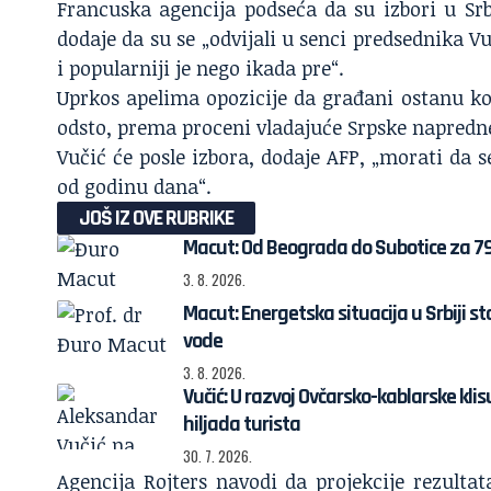
Francuska agencija podseća da su izbori u Srb
dodaje da su se „odvijali u senci predsednika V
i popularniji je nego ikada pre“.
Uprkos apelima opozicije da građani ostanu ko
odsto, prema proceni vladajuće Srpske napredne
Vučić će posle izbora, dodaje AFP, „morati da 
od godinu dana“.
JOŠ IZ OVE RUBRIKE
Macut: Od Beograda do Subotice za 79 
3. 8. 2026.
Macut: Energetska situacija u Srbiji s
vode
3. 8. 2026.
Vučić: U razvoj Ovčarsko-kablarske klisu
hiljada turista
30. 7. 2026.
Agencija Rojters navodi da projekcije rezulta