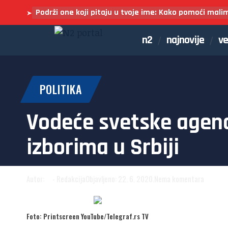
Podrži one koji pitaju u tvoje ime: Kako pomoći mali
➤
n2
najnovije
ve
POLITIKA
Vodeće svetske agenci
izborima u Srbiji
Autor:
N2
- Redakcija
Objavljeno: 22. 6. 2020.
Nema komentara
Dodaj N2 kao omiljeni
izvor
Foto: Printscreen YouTube/Telegraf.rs TV