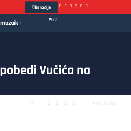
Donacije
WEB
mozaik
 pobedi Vučića na
4 min. čitanja
Podeli