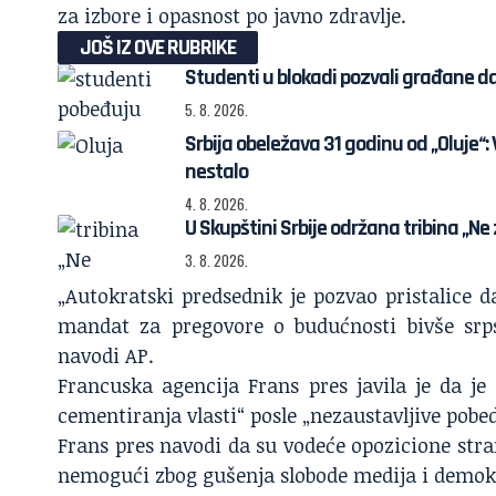
za izbore i opasnost po javno zdravlje.
JOŠ IZ OVE RUBRIKE
Studenti u blokadi pozvali građane da 
5. 8. 2026.
Srbija obeležava 31 godinu od „Oluje“: 
nestalo
4. 8. 2026.
U Skupštini Srbije održana tribina „N
3. 8. 2026.
„Autokratski predsednik je pozvao pristalice 
mandat za pregovore o budućnosti bivše srp
navodi AP.
Francuska agencija Frans pres javila je da je
cementiranja vlasti“ posle „nezaustavljive pobed
Frans pres navodi da su vodeće opozicione stran
nemogući zbog gušenja slobode medija i demokr