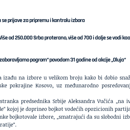
se prijave za pripremu i kontrolu izbora
Više od 250.000 Srba proterano, više od 700 i dalje se vodi kao
e zaboravljamo pogrom“ povodom 31 godine od akcije „Oluja“
da izađu na izbore u velikom broju kako bi dobio sna
ske pokrajine Kosovo, uz međunarodno posredovanj
 stranka predsednika Srbije Aleksandra Vučića „na iv
e“ kojoj je doprineo bojkot vodećih opozicionih partija
ke bojkotovale izbore, „smatrajući da su slobodni izb
atije“.