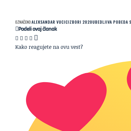
ALEKSANDAR VUCIC
IZBORI 2020
UBEDLJIVA POBEDA 
OZNAČENO:
Podeli ovaj članak
Kako reagujete na ovu vest?