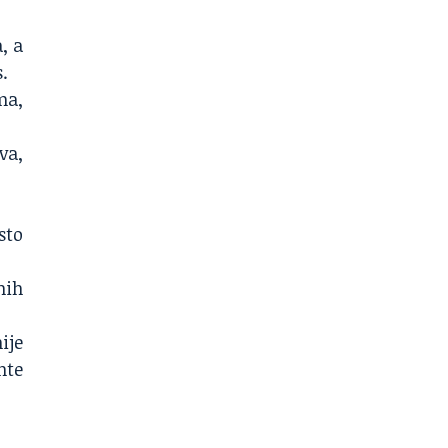
, a
.
ma,
va,
sto
nih
ije
nte