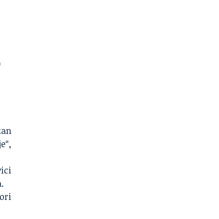
žan
e“,
ici
.
ori