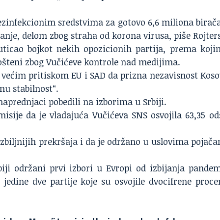
zinfekcionim sredstvima za gotovo 6,6 miliona birača
sanje, delom zbog straha od korona virusa, piše Rojters
uticao bojkot nekih opozicionih partija, prema koji
 pošteni zbog Vučićeve kontrole nad medijima.
 većim pritiskom
EU i SAD da prizna nezavisnost Koso
nu stabilnost“.
naprednjaci pobedili na izborima u Srbiji.
isije da je vladajuća Vučićeva SNS osvojila 63,35 od
ozbiljnijih prekršaja i da je održano u uslovima pojača
iji održani prvi izbori u Evropi od izbijanja pandem
 jedine dve partije koje su osvojile dvocifrene proce