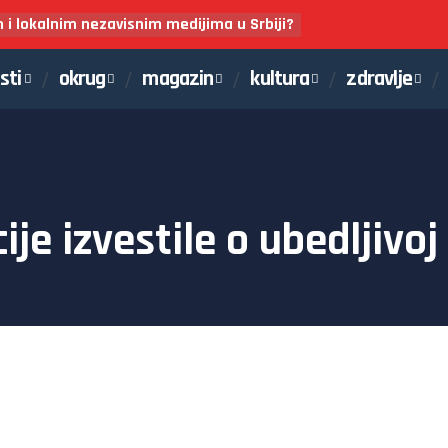
m i lokalnim nezavisnim medijima u Srbiji?
sti
okrug
magazin
kultura
zdravlje
je izvestile o ubedljivoj