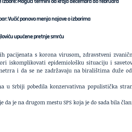
e izbore: Mogući termini od kraja decembra do februara
mbar: Vučić ponovo menja najave o izborima
loviću upućene pretnje smrću
vih pacijenata s korona virusom, zdravstveni zvaničn
ori iskomplikovati epidemiološku situaciju i savetov
etrra i da se ne zadržavaju na biralištima duže od
a u Srbiji pobedila konzervativna populistička stra
e da je na drugom mestu SPS koja je do sada bila član