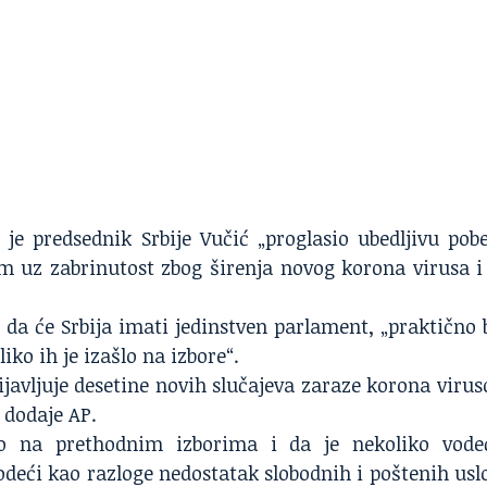
 je predsednik Srbije Vučić „proglasio ubedljivu pob
im uz zabrinutost zbog širenja novog korona virusa i
 da će Srbija imati jedinstven parlament, „praktično 
liko ih je izašlo na izbore“.
rijavljuje desetine novih slučajeva zaraze korona viru
 dodaje AP.
go na prethodnim izborima i da je nekoliko vode
odeći kao razloge nedostatak slobodnih i poštenih usl