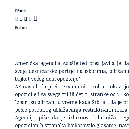
Podeli
Reklama
Američka agencija Asošiejted pres javila je da
svoje desničarske partije na izborima, održan
bojkot većeg dela opozicije“.
AP navodi da prvi nezvanični rezultati ukazuju
opozicije i sa svega tri ili četiri stranke od 21 ko
Izbori su održani u vreme kada Srbija i dalje p
posle potpunog ublažavanja restriktivnih mera,
Agencija piše da je izlaznost bila niža ne
opozicionih stranaka bojkotovalo glasanje, nav