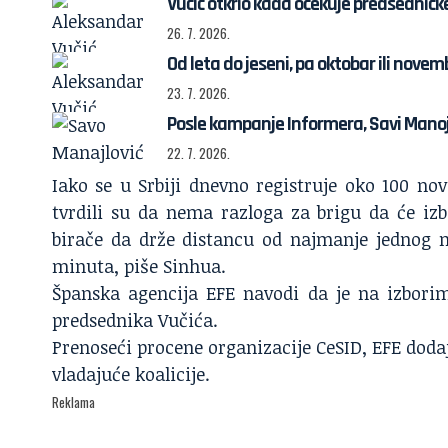
Vučić otkrio kada očekuje predsedničk
26. 7. 2026.
Od leta do jeseni, pa oktobar ili nove
23. 7. 2026.
Posle kampanje Informera, Savi Manoj
22. 7. 2026.
Iako se u Srbiji dnevno registruje oko 100 no
tvrdili su da nema razloga za brigu da će izb
birače da drže distancu od najmanje jednog m
minuta, piše Sinhua.
Španska agencija EFE navodi da je na izborim
predsednika Vučića.
Prenoseći procene organizacije CeSID, EFE dodaj
vladajuće koalicije.
Reklama