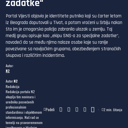
zadatke“
Portal Vijesti objavio je identitete putnika koji su čarter letom
iz Beograda doputovali u Tivat, a potom vraćeni u Srbiju nakon
što im je crnogorska policija zabranila ulazak u zemlju. Taj
medij grupu opisuje kao „ekipu SNS-a za specijalne zadatke“,
navodeći da se među njima nalaze osobe koje su ranije
povezivane sa navijačkim grupama, obezbeđenjem stranačkih
skupova i različitim incidentima.
Autor:
N2
Autor:
N2
Redakcija
Redakcija portala N2
okuplja tim novinara i
urednika posvećenih
profesionalnim
Podeli
2 min. čitanja
standardima i objektivnom
informisanju. Naš rad se
temelji na pravovremenom
izveštavanju o ključnim