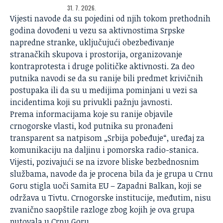
31. 7. 2026.
Vijesti navode da su pojedini od njih tokom prethodnih
godina dovođeni u vezu sa aktivnostima Srpske
napredne stranke, uključujući obezbeđivanje
stranačkih skupova i prostorija, organizovanje
kontraprotesta i druge političke aktivnosti. Za deo
putnika navodi se da su ranije bili predmet krivičnih
postupaka ili da su u medijima pominjani u vezi sa
incidentima koji su privukli pažnju javnosti.
Prema informacijama koje su ranije objavile
crnogorske vlasti
, kod putnika su pronađeni
transparent sa natpisom „Srbija pobeđuje“, uređaj za
komunikaciju na daljinu i pomorska radio-stanica.
Vijesti, pozivajući se na izvore bliske bezbednosnim
službama, navode da je procena bila da je grupa u Crnu
Goru stigla uoči Samita EU – Zapadni Balkan, koji se
održava u Tivtu. Crnogorske institucije, međutim, nisu
zvanično saopštile razloge zbog kojih je ova grupa
putovala u Crnu Goru.