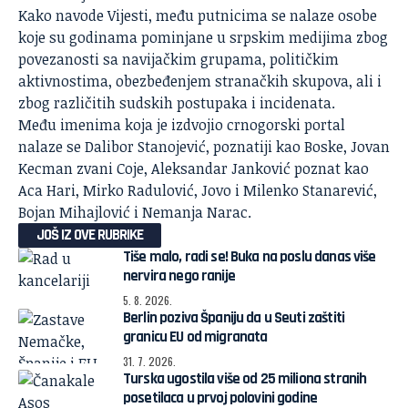
Kako navode Vijesti, među putnicima se nalaze osobe
koje su godinama pominjane u srpskim medijima zbog
povezanosti sa navijačkim grupama, političkim
aktivnostima, obezbeđenjem stranačkih skupova, ali i
zbog različitih sudskih postupaka i incidenata.
Među imenima koja je izdvojio crnogorski portal
nalaze se Dalibor Stanojević, poznatiji kao Boske, Jovan
Kecman zvani Coje, Aleksandar Janković poznat kao
Aca Hari, Mirko Radulović, Jovo i Milenko Stanarević,
Bojan Mihajlović i Nemanja Narac.
JOŠ IZ OVE RUBRIKE
Tiše malo, radi se! Buka na poslu danas više
nervira nego ranije
5. 8. 2026.
Berlin poziva Španiju da u Seuti zaštiti
granicu EU od migranata
31. 7. 2026.
Turska ugostila više od 25 miliona stranih
posetilaca u prvoj polovini godine