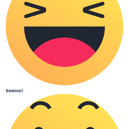
0
Smešno