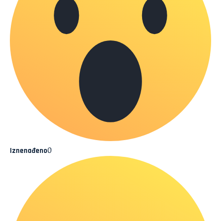
0
Iznenađeno