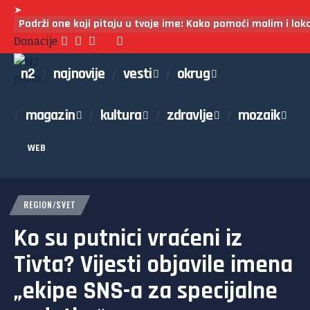
➤
Podrži one koji pitaju u tvoje ime: Kako pomoći malim i lo
Donacije
n2
najnovije
vesti
okrug
magazin
kultura
zdravlje
mozaik
WEB
REGION/SVET
Ko su putnici vraćeni iz
Tivta? Vijesti objavile imena
„ekipe SNS-a za specijalne