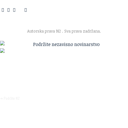
O nama
·
Impresum
·
Marketing
·
Donacije
·
Kontakt
·
Uslovi korišćenja
·
Politika privatnosti
Autorska prava N2
. Sva prava zadržana.
Ako verujete u ono što radimo
Svakodnevno objavljujemo informacije od javnog značaja i
trudimo se da radimo profesionalno, odgovorno i nezavisno.
Pomozite da tako i ostane.
➜ Podržite N2