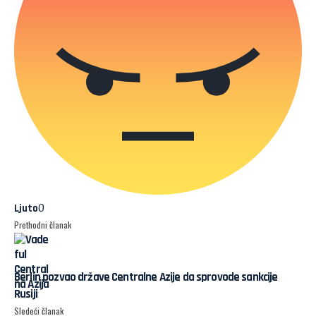
0
Ljuto
Prethodni članak
Berlin pozvao države Centralne Azije da sprovode sankcije
Rusiji
Sledeći članak