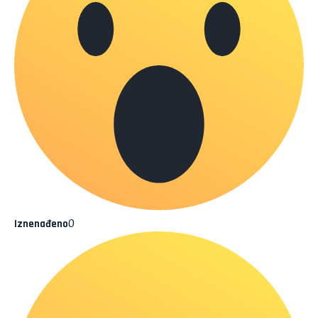
0
Iznenađeno