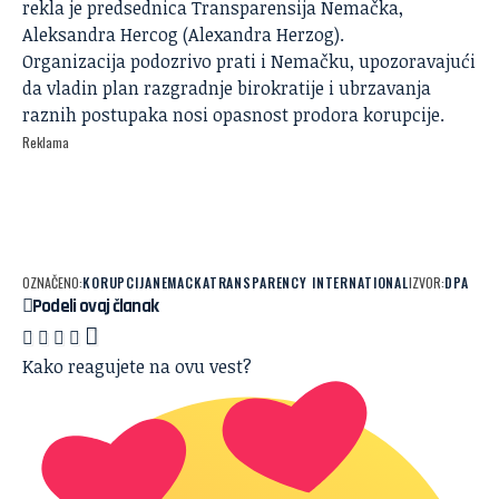
rekla je predsednica Transparensija Nemačka,
Aleksandra Hercog (Alexandra Herzog).
Organizacija podozrivo prati i Nemačku, upozoravajući
da vladin plan razgradnje birokratije i ubrzavanja
raznih postupaka nosi opasnost prodora korupcije.
Reklama
OZNAČENO:
KORUPCIJA
NEMACKA
TRANSPARENCY INTERNATIONAL
IZVOR:
DPA
Podeli ovaj članak
Kako reagujete na ovu vest?