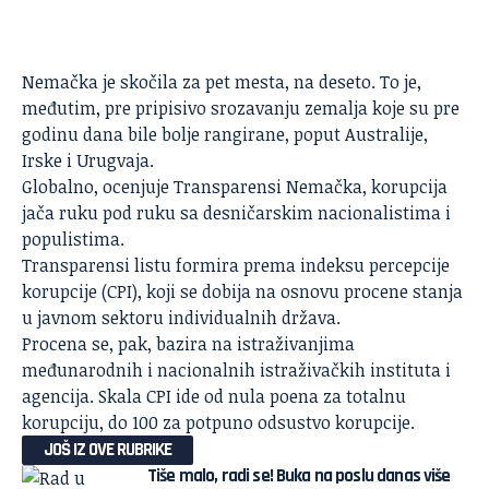
Nemačka
je skočila za pet mesta, na deseto. To je,
međutim, pre pripisivo srozavanju zemalja koje su pre
godinu dana bile bolje rangirane, poput Australije,
Irske i Urugvaja.
Globalno, ocenjuje Transparensi Nemačka, korupcija
jača ruku pod ruku sa desničarskim nacionalistima i
populistima.
Transparensi listu formira prema indeksu percepcije
korupcije (
CPI
), koji se dobija na osnovu procene stanja
u javnom sektoru individualnih država.
Procena se, pak, bazira na istraživanjima
međunarodnih i nacionalnih istraživačkih instituta i
agencija. Skala CPI ide od nula poena za totalnu
korupciju, do 100 za potpuno odsustvo korupcije.
JOŠ IZ OVE RUBRIKE
Tiše malo, radi se! Buka na poslu danas više