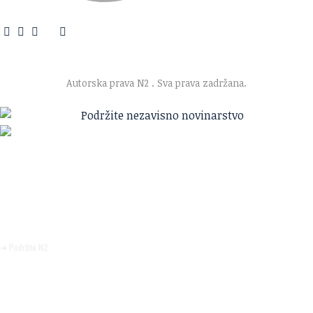
O nama
·
Impresum
·
Marketing
·
Donacije
·
Kontakt
·
Uslovi korišćenja
·
Politika privatnosti
Autorska prava N2
. Sva prava zadržana.
Ako verujete u ono što radimo
Svakodnevno objavljujemo informacije od javnog značaja i
trudimo se da radimo profesionalno, odgovorno i nezavisno.
Pomozite da tako i ostane.
➜ Podržite N2