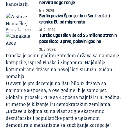
nervira nego ranije
5. 8. 2026.
Berlin poziva Španiju da u Seuti zaštiti
granicu EU od migranata
31. 7. 2026.
Turska ugostila više od 25 miliona stranih
posetilaca u prvoj polovini godine
31. 7. 2026.
Danska je osmu godinu zaredom država sa najmanje
korupcije, ispred Finske i Singapura. Najdublje
korumpirane države na novoj listi su Južni Sudan i
Somalija.
U svetu je pre deceniju na listi bilo 12 država sa
najmanje 80 poena, a ove godine ih je samo pet.
Globalni prosek CPI je sa 42 poena najniži u 10 godina.
Primetno je klizanje i u demokratskim zemljama.
„Države u kojima su na vlast stigle ekstremno
desničarske i populističke partije uglavnom
demontiraju mehanizme za suzbijanje korupcije“,