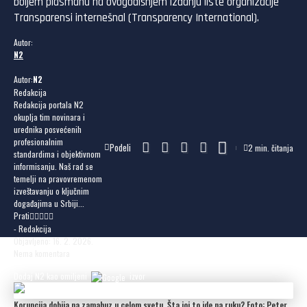
boljem plasmanu na ovogodišnjem izdanju liste organizacije
Transparensi internešnal (Transparency International).
Autor:
N2
Autor:
N2
Redakcija
Redakcija portala N2
okuplja tim novinara i
urednika posvećenih
profesionalnim
Podeli
2 min. čitanja
standardima i objektivnom
informisanju. Naš rad se
temelji na pravovremenom
izveštavanju o ključnim
događajima u Srbiji...
Prati
- Redakcija
Objavljeno: 16. 2. 2026.
Nema komentara
Dodaj N2 kao omiljeni
izvor
Korupcija dobija na zamahuz u celom svetu. Šta joj to ide na ruku? Foto: Peter