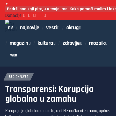
➤
Podrži one koji pitaju u tvoje ime: Kako pomoći malim i lo
Donacije
n2
najnovije
vesti
okrug
magazin
kultura
zdravlje
mozaik
WEB
REGION/SVET
Transparensi: Korupcija
globalno u zamahu
Korupcija je globalno u naletu, a ni Nemačka nije imuna, uprkos