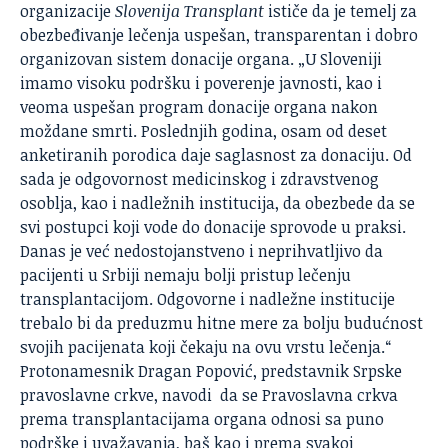
organizacije
Slovenija Transplant
ističe da je temelj za
obezbeđivanje lečenja uspešan, transparentan i dobro
organizovan sistem donacije organa. „U Sloveniji
imamo visoku podršku i poverenje javnosti, kao i
veoma uspešan program donacije organa nakon
moždane smrti. Poslednjih godina, osam od deset
anketiranih porodica daje saglasnost za donaciju. Od
sada je odgovornost medicinskog i zdravstvenog
osoblja, kao i nadležnih institucija, da obezbede da se
svi postupci koji vode do donacije sprovode u praksi.
Danas je već nedostojanstveno i neprihvatljivo da
pacijenti u Srbiji nemaju bolji pristup lečenju
transplantacijom. Odgovorne i nadležne institucije
trebalo bi da preduzmu hitne mere za bolju budućnost
svojih pacijenata koji čekaju na ovu vrstu lečenja.“
Protonamesnik Dragan Popović, predstavnik Srpske
pravoslavne crkve, navodi da se Pravoslavna crkva
prema transplantacijama organa odnosi sa puno
podrške i uvažavanja, baš kao i prema svakoj