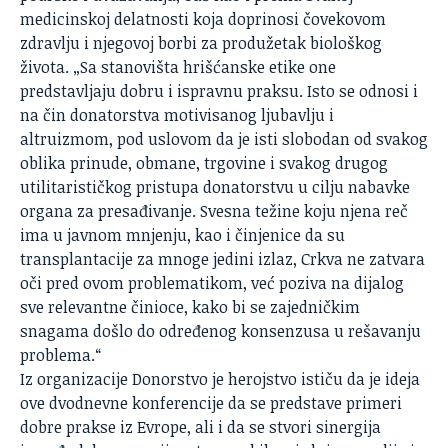
medicinskoj delatnosti koja doprinosi čovekovom
zdravlju i njegovoj borbi za produžetak biološkog
života. „Sa stanovišta hrišćanske etike one
predstavljaju dobru i ispravnu praksu. Isto se odnosi i
na čin donatorstva motivisanog ljubavlju i
altruizmom, pod uslovom da je isti slobodan od svakog
oblika prinude, obmane, trgovine i svakog drugog
utilitarističkog pristupa donatorstvu u cilju nabavke
organa za presađivanje. Svesna težine koju njena reč
ima u javnom mnjenju, kao i činjenice da su
transplantacije za mnoge jedini izlaz, Crkva ne zatvara
oči pred ovom problematikom, već poziva na dijalog
sve relevantne činioce, kako bi se zajedničkim
snagama došlo do određenog konsenzusa u rešavanju
problema.“
Iz organizacije Donorstvo je herojstvo ističu da je ideja
ove dvodnevne konferencije da se predstave primeri
dobre prakse iz Evrope, ali i da se stvori sinergija