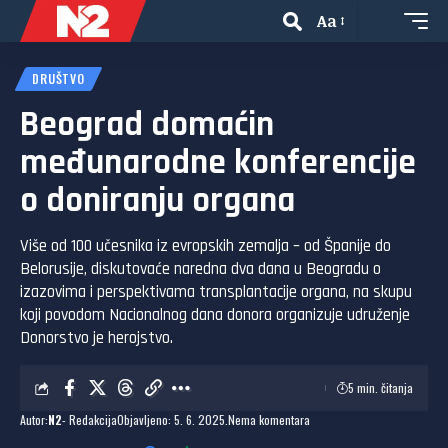
Aa
DRUŠTVO
Beograd domaćin
međunarodne konferencije
o doniranju organa
Više od 100 učesnika iz evropskih zemalja – od Španije do
Belorusije, diskutovaće naredna dva dana u Beogradu o
izazovima i perspektivama transplantacije organa, na skupu
koji povodom Nacionalnog dana donora organizuje udruženje
Donorstvo je herojstvo.
5 min. čitanja
Autor:
N2
- Redakcija
Objavljeno: 5. 6. 2025.
Nema komentara