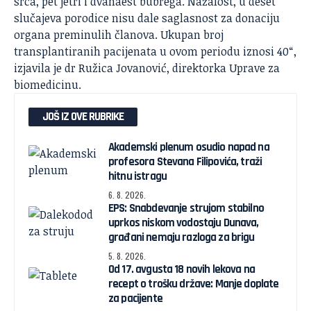
srca, pet jetri i dvanaest bubrega. Nažalost, u deset
slučajeva porodice nisu dale saglasnost za donaciju
organa preminulih članova. Ukupan broj
transplantiranih pacijenata u ovom periodu iznosi 40“,
izjavila je dr Ružica Jovanović, direktorka Uprave za
biomedicinu.
JOŠ IZ OVE RUBRIKE
Akademski plenum osudio napad na
profesora Stevana Filipovića, traži
hitnu istragu
6. 8. 2026.
EPS: Snabdevanje strujom stabilno
uprkos niskom vodostaju Dunava,
građani nemaju razloga za brigu
5. 8. 2026.
Od 17. avgusta 18 novih lekova na
recept o trošku države: Manje doplate
za pacijente