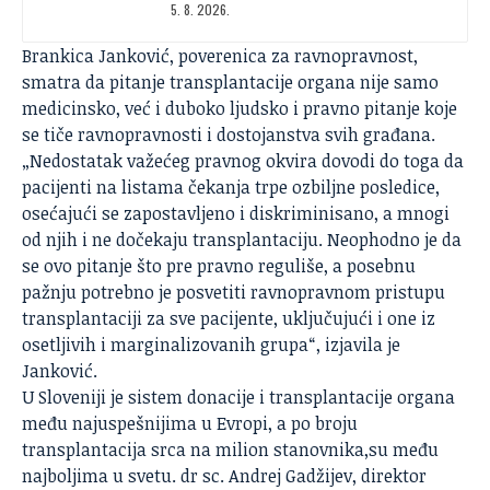
5. 8. 2026.
Brankica Janković, poverenica za ravnopravnost,
smatra da pitanje transplantacije organa nije samo
medicinsko, već i duboko ljudsko i pravno pitanje koje
se tiče ravnopravnosti i dostojanstva svih građana.
„Nedostatak važećeg pravnog okvira dovodi do toga da
pacijenti na listama čekanja trpe ozbiljne posledice,
osećajući se zapostavljeno i diskriminisano, a mnogi
od njih i ne dočekaju transplantaciju. Neophodno je da
se ovo pitanje što pre pravno reguliše, a posebnu
pažnju potrebno je posvetiti ravnopravnom pristupu
transplantaciji za sve pacijente, uključujući i one iz
osetljivih i marginalizovanih grupa“, izjavila je
Janković.
U Sloveniji je sistem donacije i transplantacije organa
među najuspešnijima u Evropi, a po broju
transplantacija srca na milion stanovnika,su među
najboljima u svetu. dr sc. Andrej Gadžijev, direktor