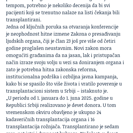
tempom, potrebno je nekoliko decenija da bi svi
pacijenti
koji se trenutno nalaze na listi čekanja bili
transplantirani.
Jedna od ključnih poruka sa otvaranja konferencije
je neophodnost hitne izmene Zakona o presađivanju
ljudskih organa, čiji je član 23 još pre više od četiri
godine proglašen neustavnim. Novi zakon mora
omogućiti građanima da na jasan, lak i pristupačan
način izraze svoju volju u vezi sa doniranjem organa i
zato je potrebna hitna zakonska reforma,
institucionalna podrška i ozbiljna javna kampanja,
kako bi se spasilo što više života i vratilo poverenje u
transplantacioni sistem u Srbiji – istaknuto je.
„U periodu od 1. januara do 1. juna 2025. godine u
Republici Srbiji realizovano je devet donora. U tom
vremenskom okviru obavljeno je ukupno 24
kadaveričnih transplantacija organa i 16
transplantacija rožnjača. Transplantirano je sedam