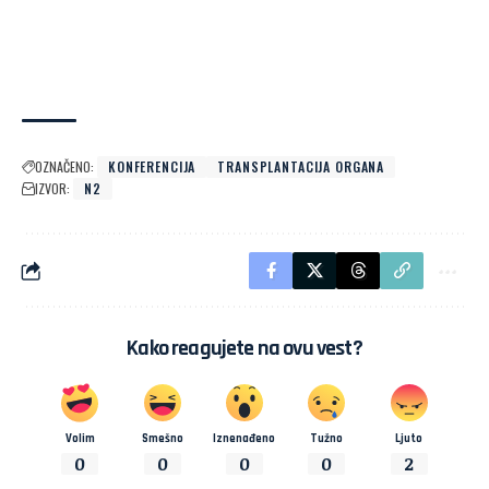
OZNAČENO:
KONFERENCIJA
TRANSPLANTACIJA ORGANA
IZVOR:
N2
Kako reagujete na ovu vest?
Volim
Smešno
Iznenađeno
Tužno
Ljuto
0
0
0
0
2