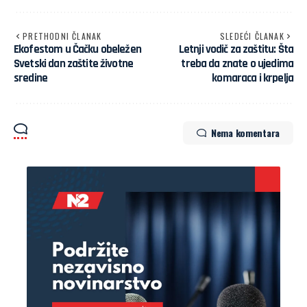
PRETHODNI ČLANAK
SLEDEĆI ČLANAK
Ekofestom u Čačku obeležen
Letnji vodič za zaštitu: Šta
Svetski dan zaštite životne
treba da znate o ujedima
sredine
komaraca i krpelja
Nema komentara