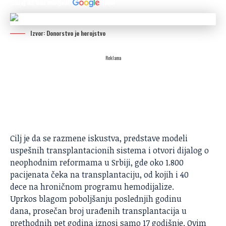
Dodaj N2 kao omiljeni
izvor
Izvor: Donorstvo je herojstvo
Reklama
Cilj je da se razmene iskustva, predstave modeli
uspešnih transplantacionih sistema i otvori dijalog o
neophodnim reformama u Srbiji, gde oko 1.800
pacijenata čeka na transplantaciju, od kojih i 40
dece na hroničnom programu hemodijalize.
Uprkos blagom poboljšanju poslednjih godinu
dana, prosečan broj urađenih transplantacija u
prethodnih pet godina iznosi samo 17 godišnje. Ovim