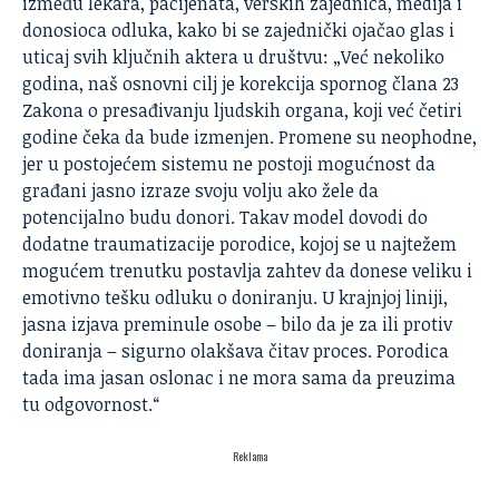
između lekara, pacijenata, verskih zajednica, medija i
donosioca odluka, kako bi se zajednički ojačao glas i
uticaj svih ključnih aktera u društvu: „Već nekoliko
godina, naš osnovni cilj je korekcija spornog člana 23
Zakona o presađivanju ljudskih organa, koji već četiri
godine čeka da bude izmenjen. Promene su neophodne,
jer u postojećem sistemu ne postoji mogućnost da
građani jasno izraze svoju volju ako žele da
potencijalno budu donori. Takav model dovodi do
dodatne traumatizacije porodice, kojoj se u najtežem
mogućem trenutku postavlja zahtev da donese veliku i
emotivno tešku odluku o doniranju. U krajnjoj liniji,
jasna izjava preminule osobe – bilo da je za ili protiv
doniranja – sigurno olakšava čitav proces. Porodica
tada ima jasan oslonac i ne mora sama da preuzima
tu odgovornost.“
Reklama