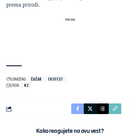
prema prirodi.
Reklama
OZNAČENO:
ČAČAK
EKOFEST
IZVOR:
N2
Kako reagujete na ovu vest?