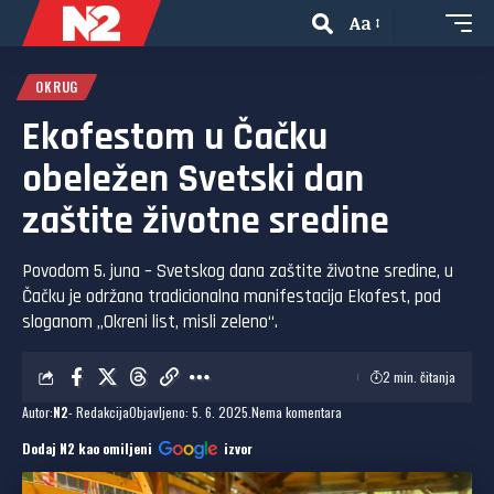
Aa
OKRUG
Ekofestom u Čačku
obeležen Svetski dan
zaštite životne sredine
Povodom 5. juna – Svetskog dana zaštite životne sredine, u
Čačku je održana tradicionalna manifestacija Ekofest, pod
sloganom „Okreni list, misli zeleno“.
2 min. čitanja
Autor:
N2
- Redakcija
Objavljeno: 5. 6. 2025.
Nema komentara
Dodaj N2 kao omiljeni
izvor