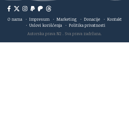
O nama
·
Impresum
·
Marketing
·
Donacije
·
Kontakt
·
Uslovi korišćenja
·
Politika privatnosti
Autorska prava N2
. Sva prava zadržana.