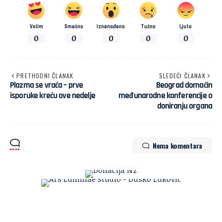
Volim
Smešno
Iznenađeno
Tužno
Ljuto
0
0
0
0
0
PRETHODNI ČLANAK
SLEDEĆI ČLANAK
Plazma se vraća – prve
Beograd domaćin
isporuke kreću ove nedelje
međunarodne konferencije o
doniranju organa
Nema komentara