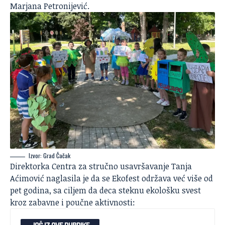
Marjana Petronijević.
Izvor: Grad Čačak
Direktorka Centra za stručno usavršavanje Tanja
Aćimović naglasila je da se Ekofest održava već više od
pet godina, sa ciljem da deca steknu ekološku svest
kroz zabavne i poučne aktivnosti: