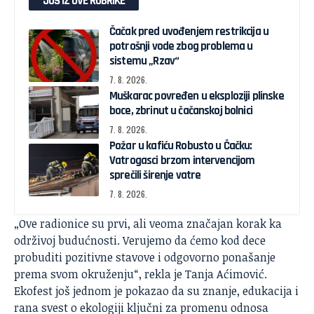
JOŠ IZ OVE RUBRIKE
Čačak pred uvođenjem restrikcija u
potrošnji vode zbog problema u
sistemu „Rzav“
7. 8. 2026.
Muškarac povređen u eksploziji plinske
boce, zbrinut u čačanskoj bolnici
7. 8. 2026.
Požar u kafiću Robusto u Čačku:
Vatrogasci brzom intervencijom
sprečili širenje vatre
7. 8. 2026.
„Ove radionice su prvi, ali veoma značajan korak ka
održivoj budućnosti. Verujemo da ćemo kod dece
probuditi pozitivne stavove i odgovorno ponašanje
prema svom okruženju“, rekla je Tanja Aćimović.
Ekofest još jednom je pokazao da su znanje, edukacija i
rana svest o ekologiji ključni za promenu odnosa