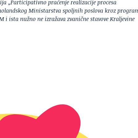
ja „Participativno praćenje realizacije procesa
 holandskog Ministarstva spoljnih poslova kroz progra
 i ista nužno ne izražava zvanične stavove Kraljevine