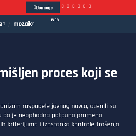
Donacije
WEB
e
mozaik
mišljen proces koji se
anizam raspodele javnog novca, ocenili su
ruku da je neophodna potpuna promena
h kriterijuma i izostanka kontrole trošenja