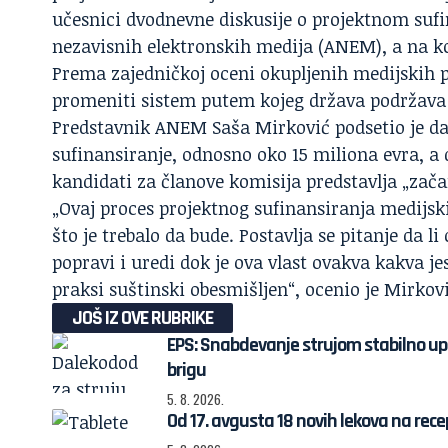
učesnici dvodnevne diskusije o projektnom sufi
nezavisnih elektronskih medija (
ANEM
), a na 
Prema zajedničkoj oceni okupljenih medijskih pr
promeniti sistem putem kojeg država podržava 
Predstavnik ANEM Saša Mirković podsetio je da
sufinansiranje, odnosno oko 15 miliona evra, a
kandidati za članove komisija predstavlja „zača
„Ovaj proces projektnog sufinansiranja medijsk
što je trebalo da bude. Postavlja se pitanje da 
popravi i uredi dok je ova vlast ovakva kakva jest
praksi suštinski obesmišljen“, ocenio je Mirkovi
JOŠ IZ OVE RUBRIKE
EPS: Snabdevanje strujom stabilno u
brigu
5. 8. 2026.
Od 17. avgusta 18 novih lekova na rece