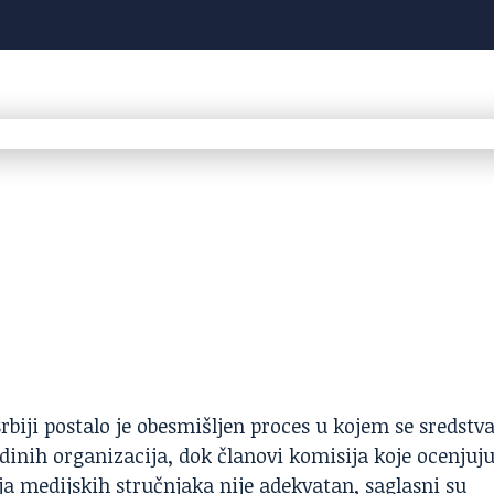
rbiji postalo je obesmišljen proces u kojem se sredstv
inih organizacija, dok članovi komisija koje ocenjuj
ja medijskih stručnjaka nije adekvatan, saglasni su