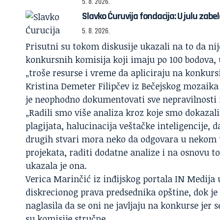
5. 8. 2026.
Slavko Ćuruvija fondacija: U julu zab
5. 8. 2026.
Prisutni su tokom diskusije ukazali na to da nij
konkursnih komisija koji imaju po 100 bodova,
„troše resurse i vreme da apliciraju na konkur
Kristina Demeter Filipčev iz Bečejskog mozaika u
je neophodno dokumentovati sve nepravilnosti 
„Radili smo više analiza kroz koje smo dokaza
plagijata, halucinacija veštačke inteligencije, d
drugih stvari mora neko da odgovara u nekom tr
projekata, raditi dodatne analize i na osnovu to
ukazala je ona.
Verica Marinčić iz inđijskog portala IN Medija 
diskrecionog prava predsednika opštine, dok je 
naglasila da se oni ne javljaju na konkurse jer 
su komisije stručne.