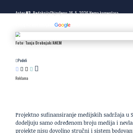
Autor:
N2
- Redakcija
Objavljeno: 16. 5. 2026.
Nema komentara
Dodaj N2 kao omiljeni
izvor
Foto: Tanja Drobnjak/ANEM
Podeli
Reklama
Projektno sufinansiranje medijskih sadržaja u S
dodeljuju samo određenom broju medija i nevlad
projekte nisu dovoljno stručni i sistem bodovan