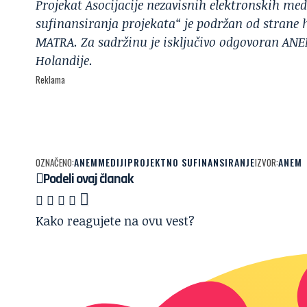
Projekat Asocijacije nezavisnih elektronskih medi
sufinansiranja projekata“ je podržan od strane
MATRA. Za sadržinu je isključivo odgovoran ANEM
Holandije.
Reklama
ANEM
MEDIJI
PROJEKTNO SUFINANSIRANJE
ANEM
OZNAČENO:
IZVOR:
Podeli ovaj članak
Kako reagujete na ovu vest?