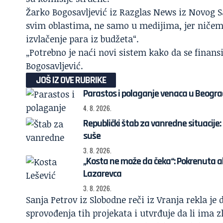
Žarko Bogosavljević iz Razglas News iz Novog S
svim oblastima, ne samo u medijima, jer ničemu 
izvlačenje para iz budžeta“.
„Potrebno je naći novi sistem kako da se finans
Bogosavljević.
JOŠ IZ OVE RUBRIKE
Parastos i polaganje venaca u Beograd
4. 8. 2026.
Republički štab za vanredne situacije
suše
3. 8. 2026.
„Kosta ne može da čeka“: Pokrenuta akc
Lazarevca
3. 8. 2026.
Sanja Petrov iz Slobodne reči iz Vranja rekla je d
sprovođenja tih projekata i utvrđuje da li ima z