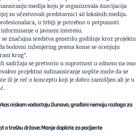
nansiranju medija koju je organizovala Asocijacija
kojoj su učestvovali predstavnici 40 lokalnih medija.
ofesionalaca, u Srbiji je potrebno u potpunosti
informisanje u javnom interesu.
 se značajna sredstva generišu godišnje kroz projekt
 da bodovni inženjering prema kome se ocenjuju
rani krug“.
ih sadržaja se pretvorio u suprotnost u odnosu na ono
li ovakvo projektno sufinansiranje uopšte može da se
e ili je reč o konceptu koji je dobro zamišljen ali je u
ć.
prkos niskom vodostaju Dunava, građani nemaju razloga za
pt o trošku države: Manje doplate za pacijente