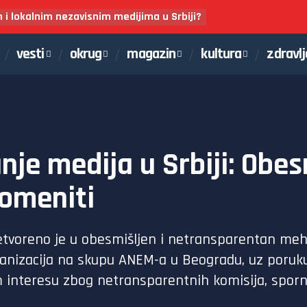
m i lokalnim nezavisnim medijima u Srbiji?
vesti
okrug
magazin
kultura
zdravlj
nje medija u Srbiji: Obes
omeniti
retvoreno je u obesmišljen i netransparentan meh
organizacija na skupu ANEM-a u Beogradu, uz po
 interesu zbog netransparentnih komisija, sporni