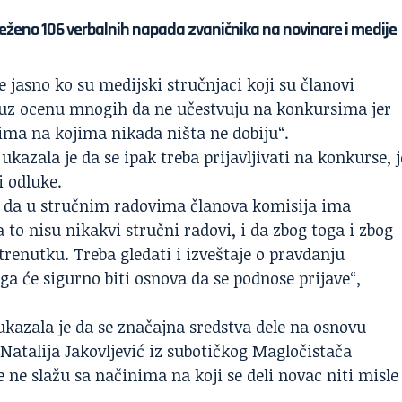
eleženo 106 verbalnih napada zvaničnika na novinare i medije
e jasno ko su medijski stručnjaci koji su članovi
 uz ocenu mnogih da ne učestvuju na konkursima jer
sima na kojima nikada ništa ne dobiju“.
kazala je da se ipak treba prijavljivati na konkurse, j
i odluke.
li da u stručnim radovima članova komisija ima
a to nisu nikakvi stručni radovi, i da zbog toga i zbog
enutku. Treba gledati i izveštaje o pravdanju
ga će sigurno biti osnova da se podnose prijave“,
ukazala je da se značajna sredstva dele na osnovu
Natalija Jakovljević iz subotičkog Magločistača
se ne slažu sa načinima na koji se deli novac niti misle