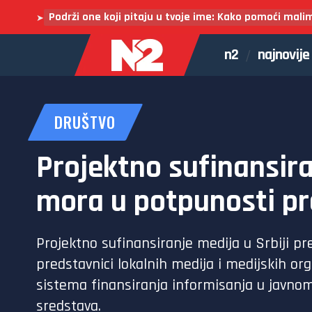
Podrži one koji pitaju u tvoje ime: Kako pomoći mali
➤
n2
najnovije
DRUŠTVO
Projektno sufinansira
mora u potpunosti pr
Projektno sufinansiranje medija u Srbiji p
predstavnici lokalnih medija i medijskih 
sistema finansiranja informisanja u javnom
sredstava.