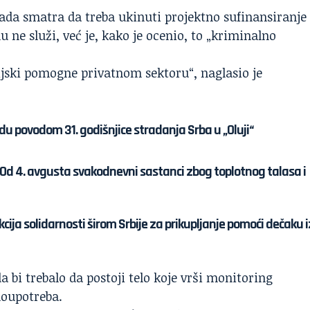
ada smatra da treba ukinuti projektno sufinansiranje
ne služi, već je, kako je ocenio, to „kriminalno
ijski pomogne privatnom sektoru“, naglasio je
u povodom 31. godišnjice stradanja Srba u „Oluji“
: Od 4. avgusta svakodnevni sastanci zbog toplotnog talasa i
ija solidarnosti širom Srbije za prikupljanje pomoći dečaku i
a bi trebalo da postoji telo koje vrši
monitoring
loupotreba.