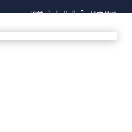
4 min. čitanja
Podeli
a
u