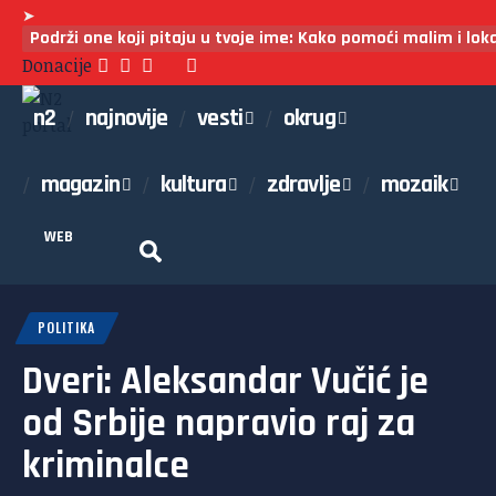
➤
Podrži one koji pitaju u tvoje ime: Kako pomoći malim i lo
Donacije
n2
najnovije
vesti
okrug
magazin
kultura
zdravlje
mozaik
WEB
POLITIKA
Dveri: Aleksandar Vučić je
od Srbije napravio raj za
kriminalce