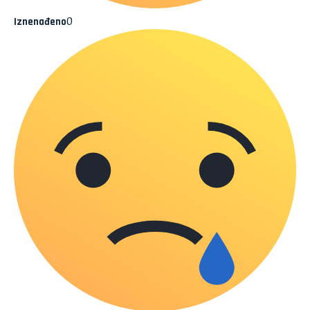
0
Iznenađeno