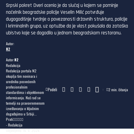
Srpski pokret Dveri ocenio je da slučaj u kojem se pominje
načelnik beogradske policije Veselin Milić potvrđuje
dugogodišnje tvrdnje o povezanosti državnih struktura, policije
i kriminalnih grupa, uz optužbe da je vlast pokušala da zataška
ubistvo koje se dogodilo u jednom beogradskom restoranu.
Autor:
N2
Autor:
N2
Redakcija
Redakcija portala N2
okuplja tim novinara i
urednika posvećenih
profesionalnim
Podeli
2 min. čitanja
standardima i objektivnom
informisanju. Naš rad se
temelji na pravovremenom
izveštavanju o ključnim
događajima u Srbiji...
Prati
- Redakcija
Objavljeno: 16. 5. 2026.