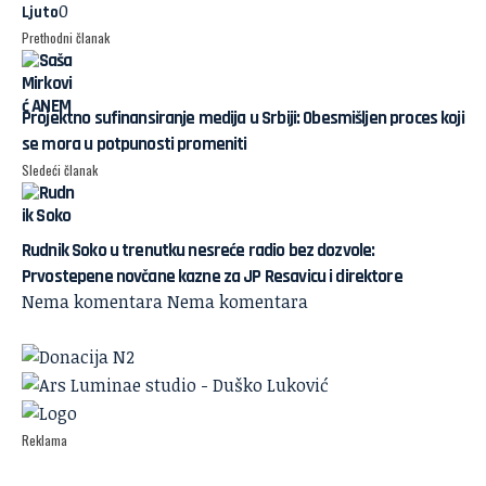
0
Ljuto
Prethodni članak
Projektno sufinansiranje medija u Srbiji: Obesmišljen proces koji
se mora u potpunosti promeniti
Sledeći članak
Rudnik Soko u trenutku nesreće radio bez dozvole:
Prvostepene novčane kazne za JP Resavicu i direktore
Nema komentara
Nema komentara
Reklama