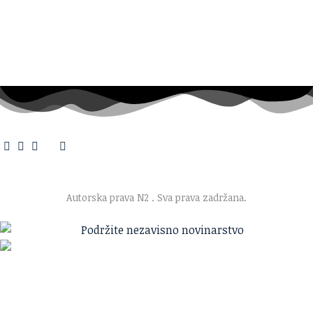
O nama
·
Impresum
·
Marketing
·
Donacije
·
Kontakt
·
Uslovi korišćenja
·
Politika privatnosti
Autorska prava N2
. Sva prava zadržana.
Ako verujete u ono što radimo
Svakodnevno objavljujemo informacije od javnog značaja i