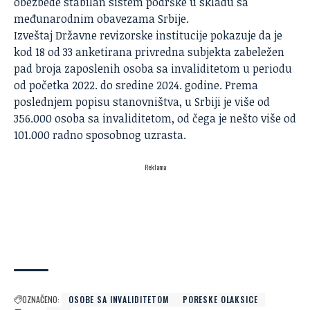
obezbede stabilan sistem podrške u skladu sa
međunarodnim obavezama Srbije.
Izveštaj Državne revizorske institucije pokazuje da je
kod 18 od 33 anketirana privredna subjekta zabeležen
pad broja zaposlenih osoba sa invaliditetom u periodu
od početka 2022. do sredine 2024. godine. Prema
poslednjem popisu stanovništva, u Srbiji je više od
356.000 osoba sa invaliditetom, od čega je nešto više od
101.000 radno sposobnog uzrasta.
Reklama
OZNAČENO:
OSOBE SA INVALIDITETOM
PORESKE OLAKSICE