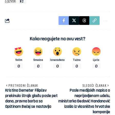
IZVOR:
N2
Kako reagujete na ovu vest?
Volim
Smešno
Iznenađeno
Tužno
Ljuto
0
0
0
0
0
PRETHODNI ČLANAK
SLEDEĆI ČLANAK
Kristina Demeter Filipčev
Posle medijskih napisa o
prekinula štrajk glađu posle pet
neprijavljenom udelu,
dana, pravna borba sa
ministarka Đedović Handanović
Opštinom Bečej se nastavlja
izašla iz vlasništva hrvatske
kompanije