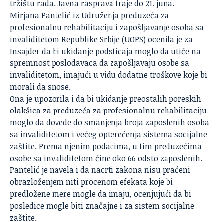
tržištu rada. Javna rasprava traje do 21. juna.
Mirjana Pantelić iz Udruženja preduzeća za
profesionalnu rehabilitaciju i zapošljavanje osoba sa
invaliditetom Republike Srbije (UOPS) ocenila je za
Insajder
da bi ukidanje podsticaja moglo da utiče na
spremnost poslodavaca da zapošljavaju osobe sa
invaliditetom, imajući u vidu dodatne troškove koje bi
morali da snose.
Ona je upozorila i da bi ukidanje preostalih poreskih
olakšica za preduzeća za profesionalnu rehabilitaciju
moglo da dovede do smanjenja broja zaposlenih osoba
sa invaliditetom i većeg opterećenja sistema socijalne
zaštite. Prema njenim podacima, u tim preduzećima
osobe sa invaliditetom čine oko 66 odsto zaposlenih.
Pantelić je navela i da nacrti zakona nisu praćeni
obrazloženjem niti procenom efekata koje bi
predložene mere mogle da imaju, ocenjujući da bi
posledice mogle biti značajne i za sistem socijalne
zaštite.