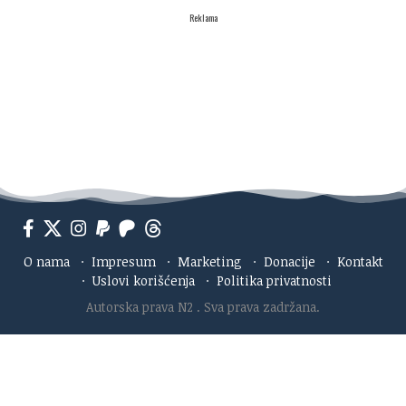
Reklama
O nama
·
Impresum
·
Marketing
·
Donacije
·
Kontakt
·
Uslovi korišćenja
·
Politika privatnosti
Autorska prava N2
. Sva prava zadržana.