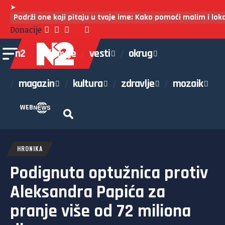
➤
Podrži one koji pitaju u tvoje ime: Kako pomoći malim i lo
Donacije
n2
najnovije
vesti
okrug
magazin
kultura
zdravlje
mozaik
WEB
HRONIKA
Podignuta optužnica protiv
Aleksandra Papića za
pranje više od 72 miliona