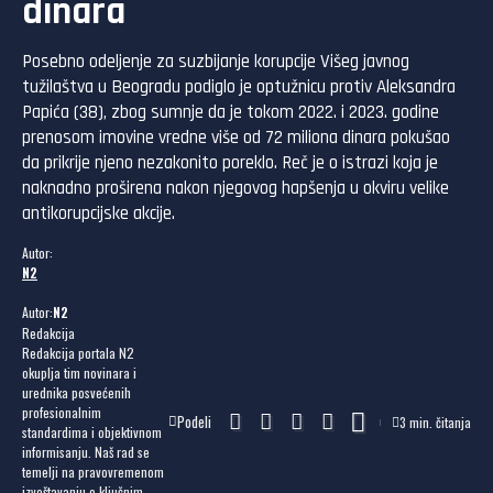
dinara
Posebno odeljenje za suzbijanje korupcije Višeg javnog
tužilaštva u Beogradu podiglo je optužnicu protiv Aleksandra
Papića (38), zbog sumnje da je tokom 2022. i 2023. godine
prenosom imovine vredne više od 72 miliona dinara pokušao
da prikrije njeno nezakonito poreklo. Reč je o istrazi koja je
naknadno proširena nakon njegovog hapšenja u okviru velike
antikorupcijske akcije.
Autor:
N2
Autor:
N2
Redakcija
Redakcija portala N2
okuplja tim novinara i
urednika posvećenih
profesionalnim
Podeli
3 min. čitanja
standardima i objektivnom
informisanju. Naš rad se
temelji na pravovremenom
izveštavanju o ključnim