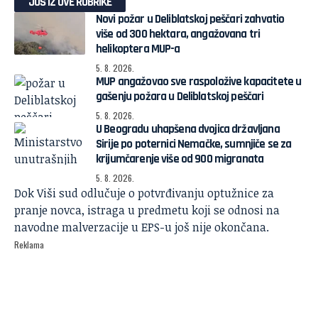
JOŠ IZ OVE RUBRIKE
Novi požar u Deliblatskoj peščari zahvatio
više od 300 hektara, angažovana tri
helikoptera MUP-a
5. 8. 2026.
MUP angažovao sve raspoložive kapacitete u
gašenju požara u Deliblatskoj peščari
5. 8. 2026.
U Beogradu uhapšena dvojica državljana
Sirije po poternici Nemačke, sumnjiče se za
krijumčarenje više od 900 migranata
5. 8. 2026.
Dok Viši sud odlučuje o potvrđivanju optužnice za
pranje novca, istraga u predmetu koji se odnosi na
navodne malverzacije u
EPS
-u još nije okončana.
Reklama