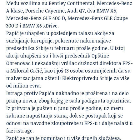
Među vozilima su Bentley Continental, Mercedes-Benz
A klase, Porsche Cayenne, Audi Q7, dva BMW X5,
Mercedes-Benz GLE 400 D, Mercedes-Benz GLE Coupe
300 D i BMW X6 xDrive.
Papić je uhapšen u poslednjem talasu akcije za
suzbijanje korupcije, pokrenute nakon najave
predsednika Srbije u februaru prošle godine. U istoj
akciji uhapšeni su i bivši predsednik Opštine
Obrenovac i nekadašnji vršilac dužnosti direktora EPS-
a Milorad Grčić, kao i još 13 osoba osumnjičenih da su
malverzacijama oštetili Elektroprivredu Srbije za više
od milion evra.
Istraga protiv Papića naknadno je proširena i na delo
pranja novca, zbog kojeg je sada podignuta optužnica.
Iz pritvora je pušten u junu prošle godine, uz meru
zabrane napuštanja stana, dok se postupak koji se
odnosi na navodne zloupotrebe u EPS-u i dalje nalazi u
fazi istrage.
Papić se ranije pominjao i u više drugih slučajeva.