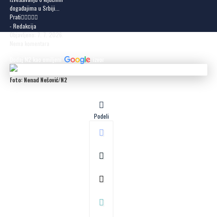
događajima u Srbiji...
Prati
- Redakcija
Objavljeno: 7. 7. 2026.
Nema komentara
Dodaj N2 kao omiljeni
izvor
Foto: Nenad Nešović/N2
Podeli