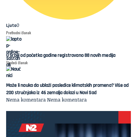
0
Ljuto
Prethodni članak
U Srbiji od početka godine registrovano 88 novih medija
Sledeći članak
Može li nauka da ublaži posledice klimatskih promena? Više od
200 stručnjaka iz 46 zemalja dolazi u Novi Sad
Nema komentara
Nema komentara