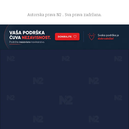
O nama
·
Impresum
·
Marketing
·
Donacije
·
Kontakt
·
Uslovi korišćenja
·
Politika privatnosti
Autorska prava N2
. Sva prava zadržana.