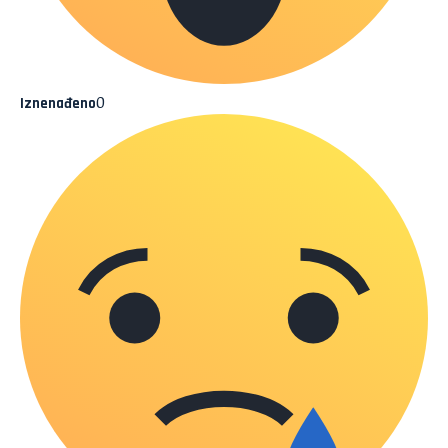
0
Iznenađeno