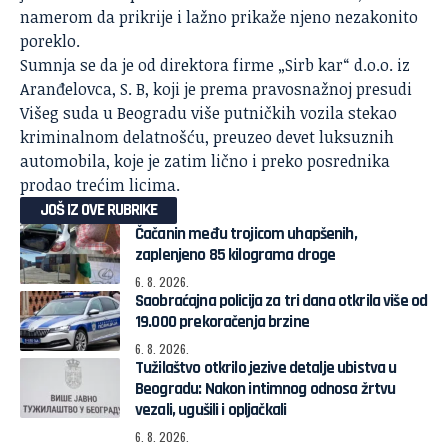
namerom da prikrije i lažno prikaže njeno nezakonito
poreklo.
Sumnja se da je od direktora firme „Sirb kar“ d.o.o. iz
Aranđelovca, S. B, koji je prema pravosnažnoj presudi
Višeg suda u Beogradu više putničkih vozila stekao
kriminalnom delatnošću, preuzeo devet luksuznih
automobila, koje je zatim lično i preko posrednika
prodao trećim licima.
JOŠ IZ OVE RUBRIKE
Čačanin među trojicom uhapšenih,
zaplenjeno 85 kilograma droge
6. 8. 2026.
Saobraćajna policija za tri dana otkrila više od
19.000 prekoračenja brzine
6. 8. 2026.
Tužilaštvo otkrilo jezive detalje ubistva u
Beogradu: Nakon intimnog odnosa žrtvu
vezali, ugušili i opljačkali
6. 8. 2026.