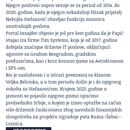
Njegov poslovni uspon vezuje se za period od 2014. do
2020. godine, kada je njegov nekadašnji blizak prijatelj
Nebojša Stefanović obavljao funkciju ministra
unutrašnjih poslova.
Portal Insajder objavio je još pre šest godina da je Papić
stajao iza firme Tim Systems, koja je od 2017. godine
dobijala značajne državne IT poslove, uključujući
ugovore sa Gradom Beogradom, gradskim
preduzećima, kao i kroz konzorcijume sa Aerodromom
i EPS-om.
Bio je saslušavan i u istrazi povezanoj sa klanom
Veljka Belivuka, a u tom periodu došlo je i do njegovog
sukoba sa Stefanovićem. Krajem 2023. godine u
javnosti se pojavilo njegovo pismo upućeno
predsedniku Srbije, u kojem je izneo optužbe na račun
više državnih funkcionera zbog navodnih finansijskih
zloupotreba na projektu izgradnje puta Ruma–Šabac–
Loznica.