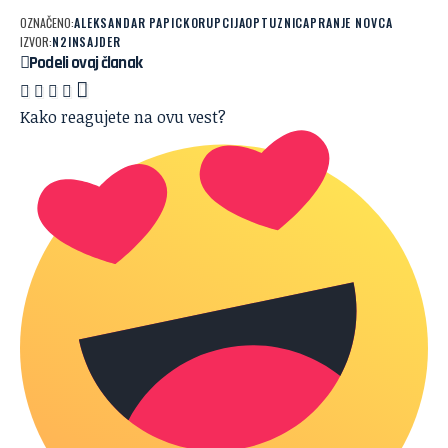
OZNAČENO:
ALEKSANDAR PAPIC
KORUPCIJA
OPTUZNICA
PRANJE NOVCA
IZVOR:
N2
INSAJDER
Podeli ovaj članak
Kako reagujete na ovu vest?