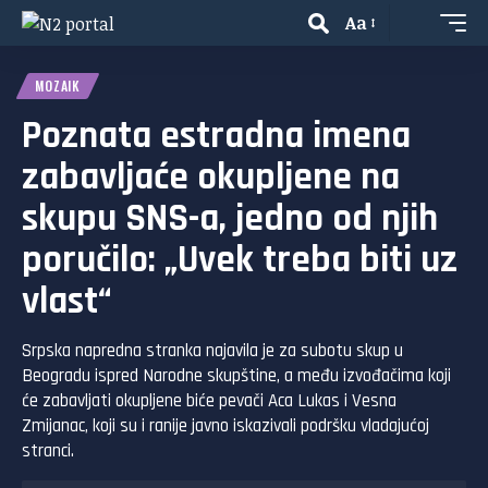
Aa
MOZAIK
Poznata estradna imena
zabavljaće okupljene na
skupu SNS-a, jedno od njih
poručilo: „Uvek treba biti uz
vlast“
Srpska napredna stranka najavila je za subotu skup u
Beogradu ispred Narodne skupštine, a među izvođačima koji
će zabavljati okupljene biće pevači Aca Lukas i Vesna
Zmijanac, koji su i ranije javno iskazivali podršku vladajućoj
stranci.