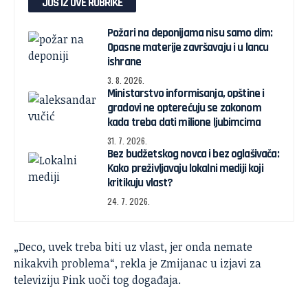
JOŠ IZ OVE RUBRIKE
Požari na deponijama nisu samo dim:
Opasne materije završavaju i u lancu
ishrane
3. 8. 2026.
Ministarstvo informisanja, opštine i
gradovi ne opterećuju se zakonom
kada treba dati milione ljubimcima
31. 7. 2026.
Bez budžetskog novca i bez oglašivača:
Kako preživljavaju lokalni mediji koji
kritikuju vlast?
24. 7. 2026.
„Deco, uvek treba biti uz vlast, jer onda nemate
nikakvih problema“, rekla je Zmijanac u izjavi za
televiziju Pink uoči tog događaja.