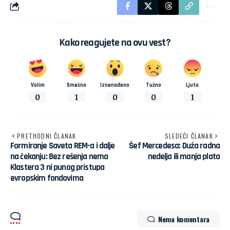
Kako reagujete na ovu vest?
Volim
Smešno
Iznenađeno
Tužno
Ljuto
0
1
0
0
1
PRETHODNI ČLANAK
SLEDEĆI ČLANAK
Formiranje Saveta REM-a i dalje
Šef Mercedesa: Duža radna
na čekanju: Bez rešenja nema
nedelja ili manja plata
Klastera 3 ni punog pristupa
evropskim fondovima
Nema komentara