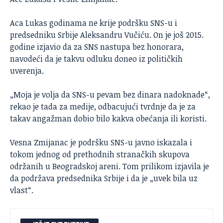
Aca Lukas godinama ne krije podršku SNS-u i
predsedniku Srbije Aleksandru Vučiću. On je još 2015.
godine izjavio da za SNS nastupa bez honorara,
navodeći da je takvu odluku doneo iz političkih
uverenja.
„Moja je volja da SNS-u pevam bez dinara nadoknade“,
rekao je tada za medije, odbacujući tvrdnje da je za
takav angažman dobio bilo kakva obećanja ili koristi.
Vesna Zmijanac je podršku SNS-u javno iskazala i
tokom jednog od prethodnih stranačkih skupova
održanih u Beogradskoj areni. Tom prilikom izjavila je
da podržava predsednika Srbije i da je „uvek bila uz
vlast“.