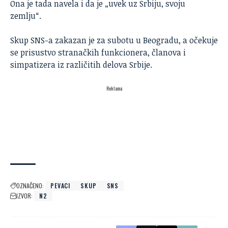
Ona je tada navela i da je „uvek uz Srbiju, svoju
zemlju“.
Skup SNS-a zakazan je za subotu u Beogradu, a očekuje
se prisustvo stranačkih funkcionera, članova i
simpatizera iz različitih delova Srbije.
Reklama
OZNAČENO:
PEVACI
SKUP
SNS
IZVOR:
N2