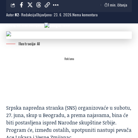
1 min. čitanja
Autor:
N2
- Redakcija
Objavljeno: 23. 6. 2026.
Nema komentara
Dodaj N2 kao omiljeni
izvor
Ilustracija: AI
Reklama
Srpska napredna stranka (
SNS
) organizovaće u subotu,
27. juna, skup u Beogradu, a prema najavama, bina će
biti postavljena ispred Narodne skupštine Srbije.
Program će, između ostalih, upotpuniti nastupi pevača
Ace Lukasa i Vesne Zmijanac.