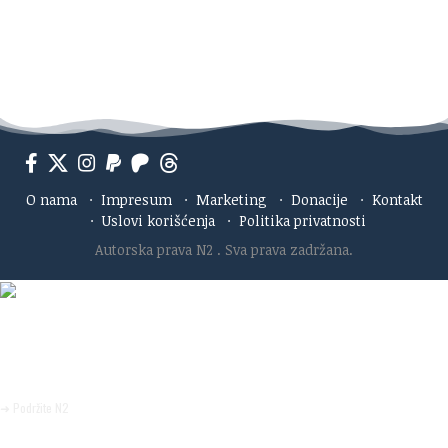
O nama
·
Impresum
·
Marketing
·
Donacije
·
Kontakt
·
Uslovi korišćenja
·
Politika privatnosti
Autorska prava N2
. Sva prava zadržana.
Ako verujete u ono što radimo
Svakodnevno objavljujemo informacije od javnog značaja i
trudimo se da radimo profesionalno, odgovorno i nezavisno.
Pomozite da tako i ostane.
➜ Podržite N2