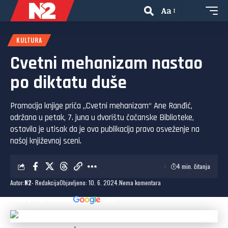
Aa
KULTURA
Cvetni mehanizam nastao
po diktatu duše
Promocija knjige priča „Cvetni mehanizam“ Ane Ranđić,
održana u petak, 7. juna u dvorištu čačanske Biblioteke,
ostavila je utisak da je ova publikacija pravo osveženje na
našoj književnoj sceni.
4 min. čitanja
Autor:
N2
- Redakcija
Objavljeno: 10. 6. 2024.
Nema komentara
Dodaj N2 kao omiljeni
izvor