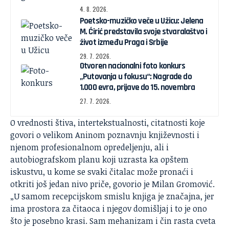
4. 8. 2026.
Poetsko-muzičko veče u Užicu: Jelena
M. Ćirić predstavila svoje stvaralaštvo i
život između Praga i Srbije
29. 7. 2026.
Otvoren nacionalni foto konkurs
„Putovanja u fokusu“: Nagrade do
1.000 evra, prijave do 15. novembra
27. 7. 2026.
O vrednosti štiva, intertekstualnosti, citatnosti koje
govori o velikom Aninom poznavnju književnosti i
njenom profesionalnom opredeljenju, ali i
autobiografskom planu koji uzrasta ka opštem
iskustvu, u kome se svaki čitalac može pronaći i
otkriti još jedan nivo priče, govorio je Milan Gromović.
„U samom recepcijskom smislu knjiga je značajna, jer
ima prostora za čitaoca i njegov domišljaj i to je ono
što je posebno krasi. Sam mehanizam i čin rasta cveta