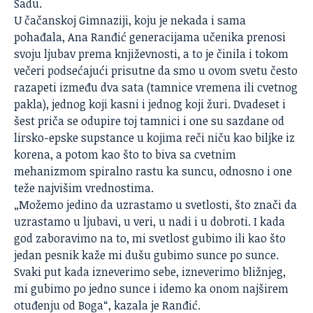
Sadu.
U čačanskoj Gimnaziji, koju je nekada i sama
pohađala, Ana Ranđić generacijama učenika prenosi
svoju
ljubav
prema književnosti, a to je činila i tokom
večeri podsećajući prisutne da smo u ovom svetu često
razapeti između dva sata (tamnice vremena ili cvetnog
pakla), jednog koji kasni i jednog koji žuri. Dvadeset i
šest priča se odupire toj tamnici i one su sazdane od
lirsko-epske supstance u kojima reči niču kao biljke iz
korena, a potom kao što to biva sa cvetnim
mehanizmom spiralno rastu ka suncu, odnosno i one
teže najvišim vrednostima.
„Možemo jedino da uzrastamo u svetlosti, što znači da
uzrastamo u ljubavi, u veri, u nadi i u dobroti. I kada
god zaboravimo na to, mi svetlost gubimo ili kao što
jedan pesnik kaže mi dušu gubimo sunce po sunce.
Svaki put kada izneverimo sebe, izneverimo bližnjeg,
mi gubimo po jedno sunce i idemo ka onom najširem
otuđenju od Boga“, kazala je Ranđić.