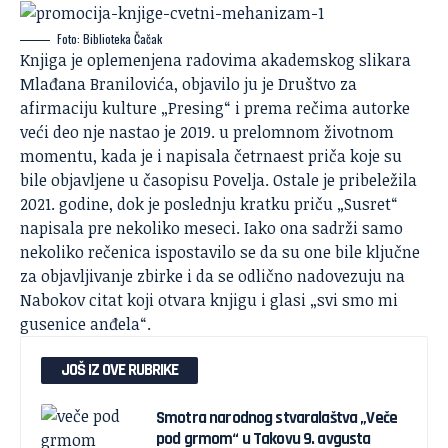
Foto: Biblioteka Čačak
Knjiga je oplemenjena radovima akademskog slikara
Mlađana Branilovića, objavilo ju je Društvo za
afirmaciju kulture „Presing“ i prema rečima autorke
veći deo nje nastao je 2019. u prelomnom životnom
momentu, kada je i napisala četrnaest priča koje su
bile objavljene u časopisu Povelja. Ostale je pribeležila
2021. godine, dok je poslednju kratku priču „Susret“
napisala pre nekoliko meseci. Iako ona sadrži samo
nekoliko rečenica ispostavilo se da su one bile ključne
za objavljivanje zbirke i da se odlično nadovezuju na
Nabokov citat koji otvara knjigu i glasi „svi smo mi
gusenice anđela“.
JOŠ IZ OVE RUBRIKE
Smotra narodnog stvaralaštva „Veče
pod grmom“ u Takovu 9. avgusta