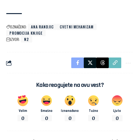
OZNAČENO:
ANA RANDJIC
CVETNI MEHANIZAM
PROMOCIJA KNJIGE
IZVOR:
N2
Kako reagujete na ovu vest?
Volim
Smešno
Iznenađeno
Tužno
Ljuto
0
0
0
0
0