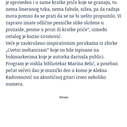
je sproveden i u same kratke priče koje se granaju, tu
nema lineranog toka, nema fabule, sižea, pa da radnja
mora pomno da se prati da se ne bi nešto propustilo. Vi
zapravo imate odlične pesničke slike složene u
prozaide, pesme u prozi ili kratke priče“, između
ostalog je kazao Gromović.
Veče je zaokruženo inspirativnim porukama iz zbirke
„Cvetni mehanizam“ koje su bile ispisane na
bukmarkerima koje je autorka darivala publici.
Program je vodila bibliotekar Marina Belić, a poseban
pečat večeri dao je muzički deo u kome je Aleksa
Radovanović na akustičnoj gitari izveo nekoliko
numera.
Reklama