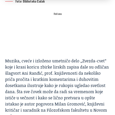
Foto: Biblioteka Čačak
Reklama
Muzika, cveće i izloženo umetničo delo „Zvezda-cvet“
koje i krasi koricu zbirke lirskih zapisa dale su odličan
šlagvort Ani Ranđić, prof. književnosti da nekoliko
priča pročita i kratkim komentarima i duhovitim
dosetkama ilustruje kako je rukopis ugledao svetlost
dana. Šta sve čovek može da radi sa vremenom koje
ističe u večnost i kako se lično pretvara u opšte
istakao je autor pogovora Milan Gromović, književni
kritičar i saradnik na Filozofskom fakultetu u Novom