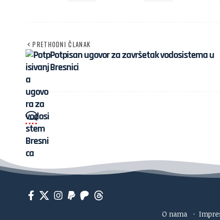
PRETHODNI ČLANAK
Potpisan ugovor za završetak vodosistema u
Bresnici
O nama
·
Impr