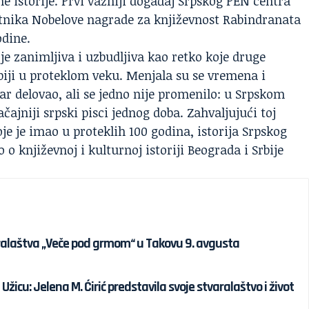
ne istorije. Prvi važniji događaj Srpskog PEN centra
bitnika Nobelove nagrade za književnost Rabindranata
dine.
je zanimljiva i uzbudljiva kao retko koje druge
biji u proteklom veku. Menjala su se vremena i
ar delovao, ali se jedno nije promenilo: u Srpskom
čajniji srpski pisci jednog doba. Zahvaljujući toj
je je imao u proteklih 100 godina, istorija Srpskog
o književnoj i kulturnoj istoriji Beograda i Srbije
alaštva „Veče pod grmom“ u Takovu 9. avgusta
žicu: Jelena M. Ćirić predstavila svoje stvaralaštvo i život