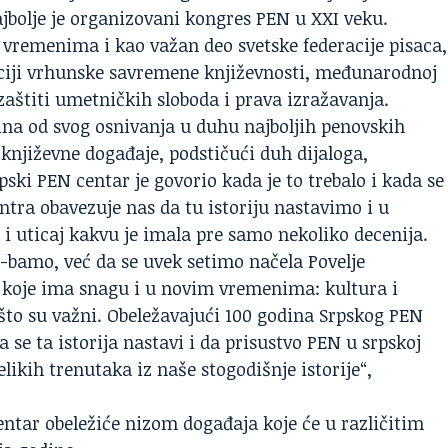
ajbolje je organizovani kongres PEN u XXI veku.
vremenima i kao važan deo svetske federacije pisaca,
ciji vrhunske savremene
književnosti
, međunarodnoj
 zaštiti umetničkih sloboda i prava izražavanja.
ina od svog osnivanja u duhu najboljih penovskih
književne događaje, podstičući duh dijaloga,
pski PEN centar je govorio kada je to trebalo i kada se
ntra obavezuje nas da tu istoriju nastavimo i u
 uticaj kakvu je imala pre samo nekoliko decenija.
e-bamo, već da se uvek setimo načela Povelje
koje ima snagu i u novim vremenima: kultura i
 što su važni. Obeležavajući 100 godina Srpskog PEN
 se ta istorija nastavi i da prisustvo PEN u srpskoj
elikih trenutaka iz naše stogodišnje istorije“,
entar obeležiće nizom događaja koje će u različitim