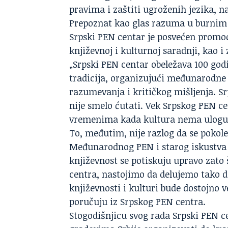
pravima i zaštiti ugroženih jezika, n
Prepoznat kao glas razuma u burnim 
Srpski PEN centar je posvećen promo
književnoj i kulturnoj saradnji, kao i
„Srpski PEN centar obeležava 100 god
tradicija, organizujući međunarodne 
razumevanja i kritičkog mišljenja. Sr
nije smelo ćutati. Vek Srpskog PEN ce
vremenima kada kultura nema ulogu i
To, međutim, nije razlog da se pokol
Međunarodnog PEN i starog iskustva 
književnost se potiskuju upravo zato
centra, nastojimo da delujemo tako da
književnosti i kulturi bude dostojno v
poručuju iz Srpskog PEN centra.
Stogodišnjicu svog rada Srpski PEN c