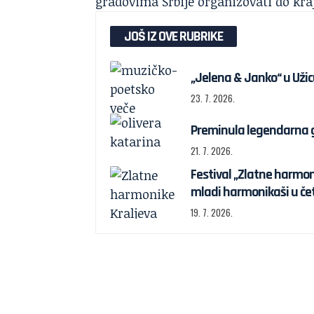
gradovima Srbije organizovati do kra
JOŠ IZ OVE RUBRIKE
„Jelena & Janko“ u Užicu
23. 7. 2026.
Preminula legendarna g
21. 7. 2026.
Festival „Zlatne harmonike
mladi harmonikaši u 
19. 7. 2026.