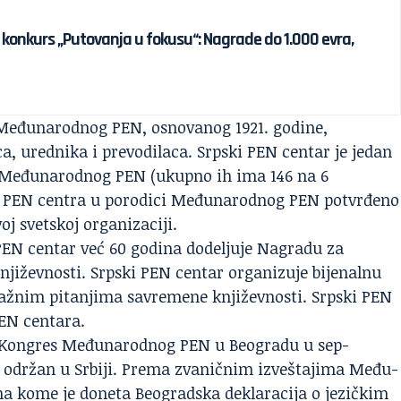
 konkurs „Putovanja u fokusu“: Nagrade do 1.000 evra,
 Međunarodnog PEN, osnovanog 1921. godine,
ca, urednika i prevodilaca. Srpski PEN centar je jedan
ra Međunarodnog PEN (ukupno ih ima 146 na 6
g PEN centra u porodici Međunarodnog PEN potvrđeno
j svetskoj organizaciji.
 PEN centar već 60 godina dodeljuje Nagradu za
njiževnosti. Srpski PEN centar organizuje bijenalnu
ažnim pitanjima savremene književnosti. Srpski PEN
PEN centara.
. Kongres Međunarodnog PEN u Beogradu u sep-
N održan u Srbiji. Prema zvaničnim izveštajima Među-
a kome je doneta Beogradska deklaracija o jezičkim