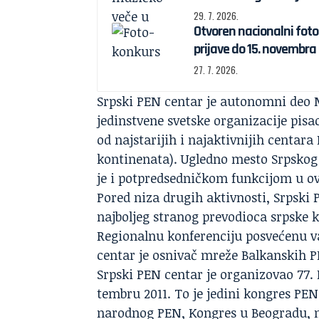
29. 7. 2026.
Otvoren nacionalni foto
prijave do 15. novembra
27. 7. 2026.
Srpski PEN centar je autonomni deo
jedinstvene svetske organizacije pisa
od najstarijih i najaktivnijih centa
kontinenata). Ugledno mesto Srpsko
je i potpredsedničkom funkcijom u ovo
Pored niza drugih aktivnosti, Srpski
najboljeg stranog prevodioca srpske k
Regionalnu konferenciju posvećenu v
centar je osnivač mreže Balkanskih 
Srpski PEN centar je organizovao 77
tembru 2011. To je jedini kongres PE
narodnog PEN, Kongres u Beogradu, n