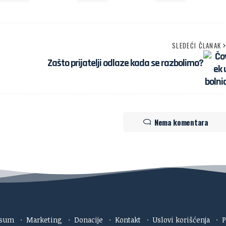
SLEDEĆI ČLANAK
Zašto prijatelji odlaze kada se razbolimo?
Nema komentara
esum
·
Marketing
·
Donacije
·
Kontakt
·
Uslovi korišćenja
·
P