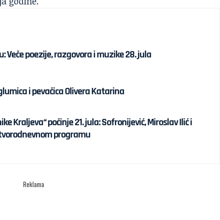
ja godine.
: Veče poezije, razgovora i muzike 28. jula
lumica i pevačica Olivera Katarina
 Kraljeva“ počinje 21. jula: Sofronijević, Miroslav Ilić i
četvorodnevnom programu
Reklama