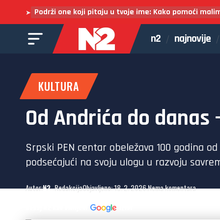
Podrži one koji pitaju u tvoje ime: Kako pomoći mali
➤
n2
najnovije
KULTURA
Od Andrića do danas 
Srpski PEN centar obeležava 100 godina od 
podsećajući na svoju ulogu u razvoju savrem
Autor:
N2
- Redakcija
Objavljeno: 18. 2. 2026.
Nema komentara
Dodaj N2 kao omiljeni
izvor