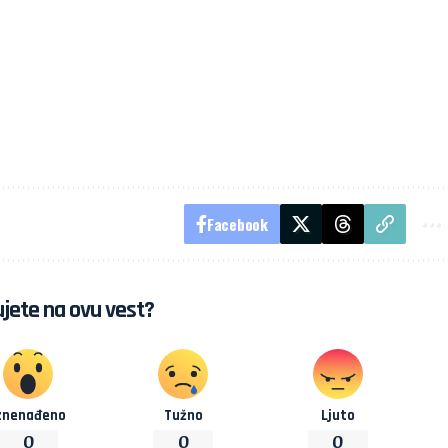
Facebook
jete na ovu vest?
znenađeno
Tužno
Ljuto
0
0
0