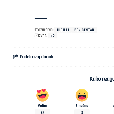
OZNAČENO:
JUBILEJ
PEN CENTAR
IZVOR:
N2
Podeli ovaj članak
Kako reagu
Volim
Smešno
I
0
0