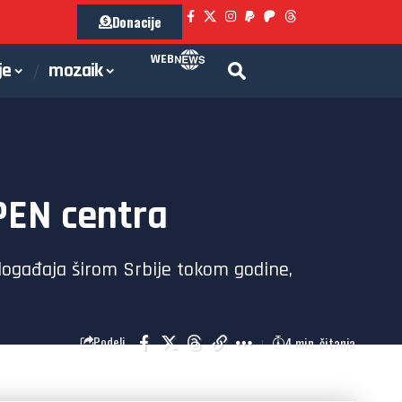
Donacije
WEB
je
mozaik
PEN centra
događaja širom Srbije tokom godine,
4 min. čitanja
Podeli