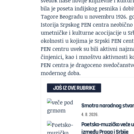
svedok naše novije književne i kultur
bila je poseta indijskog pesnika i do
Tagore Beogradu u novembru 1926. go
Istorija Srpskog PEN centra
neobično 
umetničke i kulturne acocijacije u Sr
okolnosti u kojima je Srpski PEN cent
PEN centru uvek su bili aktivni najzna
činjenici, kao i mnoštvu aktivnosti ko
PEN centra je dragoceno svedočanstvo 
modernog doba.
JOŠ IZ OVE RUBRIKE
Smotra narodnog stvar
4. 8. 2026.
Poetsko-muzičko veče u U
između Praga i Srbije