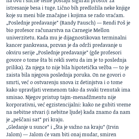
na ovu i slične teme postaju siguran prostor za
istresanje besa i tuge. Lično bih predložila neke knjige
koje su meni bile značajne i kojima se rado vraćam.
„Poslednje predavanje“ (Randy Pausch) — Rendi Poš je
bio profesor računarstva na Carnegie Mellon
univerzitetu. Kada mu je dijagnostikovan terminalni
kancer pankreasa, pozvan je da održi predavanje u
okviru serije „Poslednje predavanje“ (gde profesori
govore o tome šta bi rekli svetu da im je to poslednja
prilika). Za njega to nije bila hipotetička vežba — to je
zaista bila njegova poslednja poruka. On ne govori o
smrti, već o ostvarenju snova iz detinjstva i o tome
kako upravljati vremenom tako da svaki trenutak ima
smisao. Njegov pristup tajm-menadžmentu nije
korporativni, već egzistencijalni: kako ne gubiti vreme
na nebitne stvari (i nebitne ljude) kada znamo da nam
je „peščani sat“ pri kraju.
„Gledanje u sunce“ i „Šta je važno na kraju“ (Irvin
Jalom) — Jalom će vam biti onaj mudar, smiren