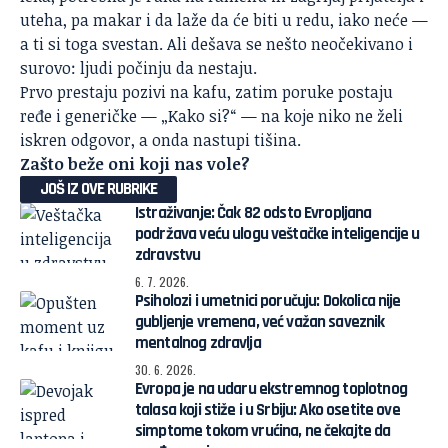
uteha, pa makar i da laže da će biti u redu, iako neće —
a ti si toga svestan. Ali dešava se nešto neočekivano i
surovo: ljudi počinju da nestaju.
Prvo prestaju pozivi na kafu, zatim poruke postaju
ređe i generičke — „Kako si?“ — na koje niko ne želi
iskren odgovor, a onda nastupi tišina.
Zašto beže oni koji nas vole?
JOŠ IZ OVE RUBRIKE
Istraživanje: Čak 82 odsto Evropljana
podržava veću ulogu veštačke inteligencije u
zdravstvu
6. 7. 2026.
Psiholozi i umetnici poručuju: Dokolica nije
gubljenje vremena, već važan saveznik
mentalnog zdravlja
30. 6. 2026.
Evropa je na udaru ekstremnog toplotnog
talasa koji stiže i u Srbiju: Ako osetite ove
simptome tokom vrućina, ne čekajte da