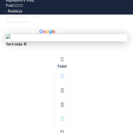
Prati
- Redakcija
Objavljeno: 18. 2. 2026.
Nema komentara
Dodaj N2 kao omiljeni
izvor
Ilustracija: AI
Podeli