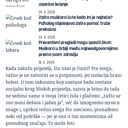
uspešno lečenje
26. 6. 2026.
Zašto muškarci ćute kada im je najteže?
Psiholog objašnjava zašto pomoć traže
prekasno
25. 6. 2026.
Preventivni pregledi mogu spasiti život:
Muškarci u Srbiji među najneodgovornijima
prema svom zdravlju
16. 6. 2026.
Kada zakažu prijatelji, šta nam je činiti? Pre svega,
važno je ne zatvoriti se u potpunosti, jer izolacija hrani
bolest. U tom vakuumu koji nastane kada nestane
socijalni krug bliskih prijatelja, zaista je bitno da tada
ne sedimo samo u svoja četiri zida i plačemo „zašto se
ovo meni dešava i jadan ja“, već da smognemo mrvicu
snage i, uprkos težini svega što osećamo, pronađemo
neki vid podrške — jer je ona u tim momentima od
presudnog značaja. To može biti: