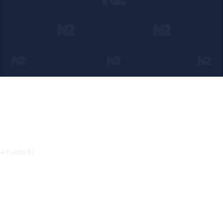
Ako verujete u ono što radimo
Svakodnevno objavljujemo informacije od javnog značaja i
trudimo se da radimo profesionalno, odgovorno i nezavisno.
Pomozite da tako i ostane.
➜ Podržite N2