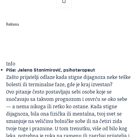
Reklama
Info
Piše: Jelena Stanimirović, psihoterapeut
Zašto prijatelji odlaze kada stigne dijagnoza neke teške
bolesti ili terminalne faze, gde je kraj izvestan?
Ovo pitanje često postavljaju sebi osobe koje se
suočavaju sa takvom prognozom i osvrću se oko sebe
— a nema nikoga ili retko ko ostane. Kada stigne
dijagnoza, bila ona fizička ili mentalna, tvoj svet se
smanjuje na veličinu bolničke sobe ili na četiri zida
tvoje tuge i praznine. U tom trenutku, više od bilo kog
leka, potrebna je ruka na ramenu ili zagrljaj prijatelja i