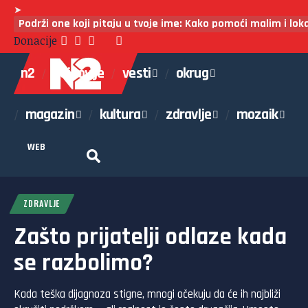
➤
Podrži one koji pitaju u tvoje ime: Kako pomoći malim i lo
Donacije
n2
najnovije
vesti
okrug
magazin
kultura
zdravlje
mozaik
WEB
ZDRAVLJE
Zašto prijatelji odlaze kada
se razbolimo?
Kada teška dijagnoza stigne, mnogi očekuju da će ih najbliži