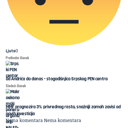
0
Ljuto
Prethodni članak
Od Andrića do danas – stogodišnjica Srpskog PEN centra
Sledeći članak
MMF prognozira 3% privrednog rasta, snažniji zamah zavisi od
novih investicija
Nema komentara
Nema komentara