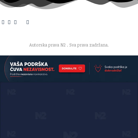
O nama
·
Impresum
·
Marketing
·
Donacije
·
Kontakt
·
Uslovi korišćenja
·
Politika privatnosti
Autorska prava N2
. Sva prava zadržana.