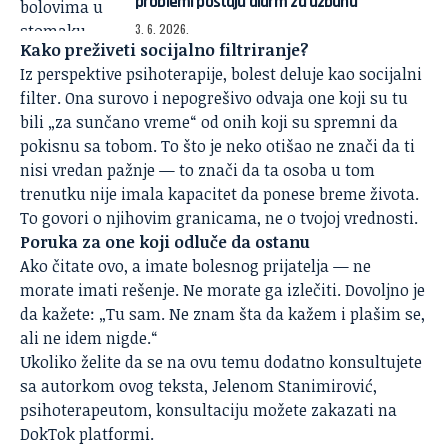
problemi postaju alarm za uzbunu
3. 6. 2026.
Kako preživeti socijalno filtriranje?
Iz perspektive psihoterapije, bolest deluje kao socijalni
filter. Ona surovo i nepogrešivo odvaja one koji su tu
bili „za sunčano vreme“ od onih koji su spremni da
pokisnu sa tobom. To što je neko otišao ne znači da ti
nisi vredan pažnje — to znači da ta osoba u tom
trenutku nije imala kapacitet da ponese breme života.
To govori o njihovim granicama, ne o tvojoj vrednosti.
Poruka za one koji odluče da ostanu
Ako čitate ovo, a imate bolesnog prijatelja — ne
morate imati rešenje. Ne morate ga izlečiti. Dovoljno je
da kažete: „Tu sam. Ne znam šta da kažem i plašim se,
ali ne idem nigde.“
Ukoliko želite da se na ovu temu dodatno konsultujete
sa autorkom ovog teksta, Jelenom Stanimirović,
psihoterapeutom, konsultaciju možete zakazati na
DokTok platformi
.