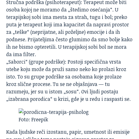
Stručna podrška (psihoterapeut): Terapeut može biti
osoba kojoj ne moramo da „štedimo osećanja“. U
terapijskoj sobi ima mesta za strah, tugu i bol; preko
puta je terapeut koji ima kapacitet da napravi prostor
za „teške“ (neprijatne, ali poželjne) emocije i da ih
podnese. Prijateljima često glumimo da smo bolje kako
ih ne bismo opteretili. U terapijskoj sobi bol ne mora
da ima filter.
„Saborci“ (grupe podrške): Postoji specifična vrsta
utehe koju može da pruži samo neko ko prolazi kroz
isto. To su grupe podrške sa osobama koje prolaze
kroz slične procese. Tu se ne objašnjava — tu
razumeju, jer su u istom „sosu“. Ovi ljudi postaju
„izabrana porodica“ u krizi, gde je u redu i raspasti se.
Foto: Freepik
Kada ljudske reči izostanu, papir, umetnost ili emisije