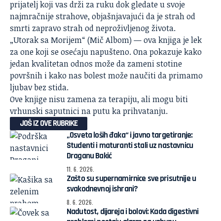
prijatelj koji vas drži za ruku dok gledate u svoje
najmračnije strahove, objašnjavajući da je strah od
smrti zapravo strah od neproživljenog života.
„Utorak sa Morijem“ (Mič Albom) — ova knjiga je lek
za one koji se osećaju napušteno. Ona pokazuje kako
jedan kvalitetan odnos može da zameni stotine
površnih i kako nas bolest može naučiti da primamo
ljubav bez stida.
Ove knjige nisu zamena za terapiju, ali mogu biti
vrhunski saputnici na putu ka prihvatanju.
JOŠ IZ OVE RUBRIKE
„Osveta loših đaka“ i javno targetiranje:
Studenti i maturanti stali uz nastavnicu
Draganu Bakić
11. 6. 2026.
Zašto su supernamirnice sve prisutnije u
svakodnevnoj ishrani?
8. 6. 2026.
Nadutost, dijareja i bolovi: Kada digestivni