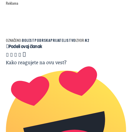
Reklama
OZNAČENO:
BOLEST
PODRSKA
PRIJATELJSTVO
IZVOR:
N2
Podeli ovaj članak
Kako reagujete na ovu vest?