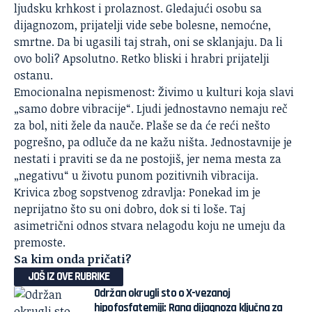
ljudsku krhkost i prolaznost. Gledajući osobu sa
dijagnozom, prijatelji vide sebe bolesne, nemoćne,
smrtne. Da bi ugasili taj strah, oni se sklanjaju. Da li
ovo boli? Apsolutno. Retko bliski i hrabri prijatelji
ostanu.
Emocionalna nepismenost: Živimo u kulturi koja slavi
„samo dobre vibracije“. Ljudi jednostavno nemaju reč
za bol, niti žele da nauče. Plaše se da će reći nešto
pogrešno, pa odluče da ne kažu ništa. Jednostavnije je
nestati i praviti se da ne postojiš, jer nema mesta za
„negativu“ u životu punom pozitivnih vibracija.
Krivica zbog sopstvenog zdravlja: Ponekad im je
neprijatno što su oni dobro, dok si ti loše. Taj
asimetrični odnos stvara nelagodu koju ne umeju da
premoste.
Sa kim onda pričati?
JOŠ IZ OVE RUBRIKE
Održan okrugli sto o X-vezanoj
hipofosfatemiji: Rana dijagnoza ključna za