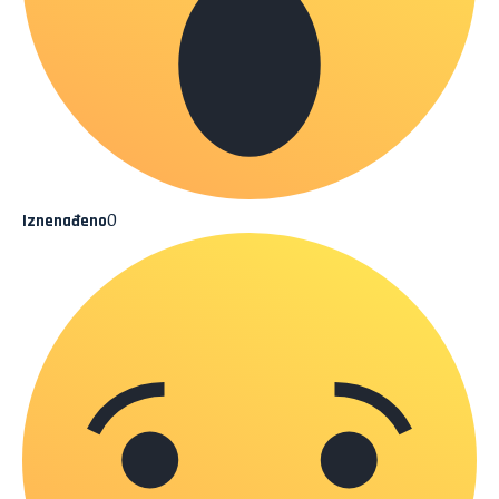
0
Iznenađeno