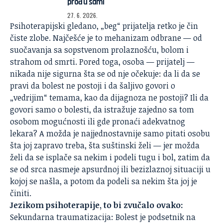
prođu sami
27. 6. 2026.
Psihoterapijski gledano, „beg“ prijatelja retko je čin
čiste zlobe. Najčešće je to mehanizam odbrane — od
suočavanja sa sopstvenom prolaznošću, bolom i
strahom od smrti. Pored toga, osoba — prijatelj —
nikada nije sigurna šta se od nje očekuje: da li da se
pravi da bolest ne postoji i da šaljivo govori o
„vedrijim“ temama, kao da dijagnoza ne postoji? Ili da
govori samo o bolesti, da istražuje zajedno sa tom
osobom mogućnosti ili gde pronaći adekvatnog
lekara? A možda je najjednostavnije samo pitati osobu
šta joj zapravo treba, šta suštinski želi — jer možda
želi da se isplače sa nekim i podeli tugu i bol, zatim da
se od srca nasmeje apsurdnoj ili bezizlaznoj situaciji u
kojoj se našla, a potom da podeli sa nekim šta joj je
činiti.
Jezikom psihoterapije, to bi zvučalo ovako:
Sekundarna traumatizacija:
Bolest
je podsetnik na