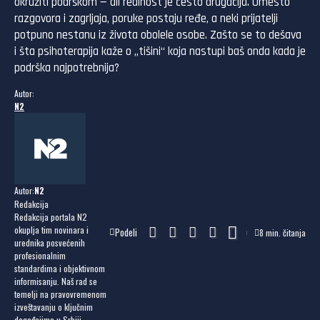
okružiti podrškom — ali realnost je često drugačija. Umesto
razgovora i zagrljaja, poruke postaju ređe, a neki prijatelji
potpuno nestanu iz života obolele osobe. Zašto se to dešava
i šta psihoterapija kaže o „tišini“ koja nastupi baš onda kada je
podrška najpotrebnija?
Autor:
N2
Autor:
N2
Redakcija
Redakcija portala N2
okuplja tim novinara i
Podeli
8 min. čitanja
urednika posvećenih
profesionalnim
standardima i objektivnom
informisanju. Naš rad se
temelji na pravovremenom
izveštavanju o ključnim
događajima u Srbiji...