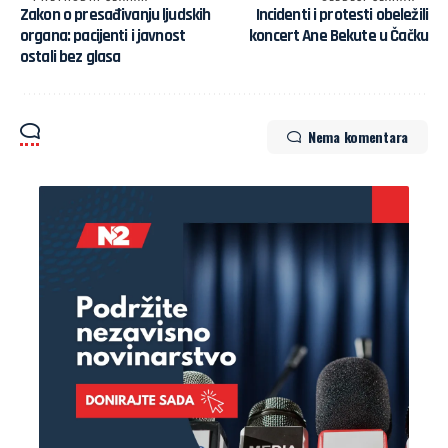
Zakon o presađivanju ljudskih
Incidenti i protesti obeležili
organa: pacijenti i javnost
koncert Ane Bekute u Čačku
ostali bez glasa
Nema komentara