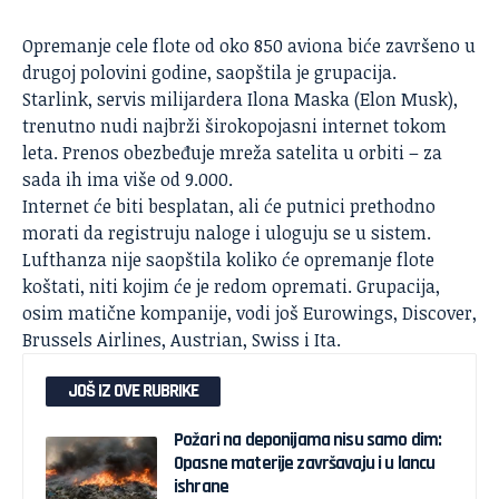
Opremanje cele flote od oko 850 aviona biće završeno u
drugoj polovini godine, saopštila je grupacija.
Starlink
, servis milijardera Ilona Maska (Elon Musk),
trenutno nudi najbrži širokopojasni internet tokom
leta. Prenos obezbeđuje mreža satelita u orbiti – za
sada ih ima više od 9.000.
Internet
će biti besplatan, ali će putnici prethodno
morati da registruju naloge i uloguju se u sistem.
Lufthanza nije saopštila koliko će opremanje flote
koštati, niti kojim će je redom opremati. Grupacija,
osim matične kompanije, vodi još Eurowings, Discover,
Brussels Airlines, Austrian, Swiss i Ita.
JOŠ IZ OVE RUBRIKE
Požari na deponijama nisu samo dim:
Opasne materije završavaju i u lancu
ishrane