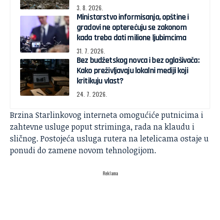
3. 8. 2026.
Ministarstvo informisanja, opštine i
gradovi ne opterećuju se zakonom
kada treba dati milione ljubimcima
31. 7. 2026.
Bez budžetskog novca i bez oglašivača:
Kako preživljavaju lokalni mediji koji
kritikuju vlast?
24. 7. 2026.
Brzina Starlinkovog interneta omogućiće putnicima i
zahtevne usluge poput striminga, rada na klaudu i
sličnog. Postojeća usluga rutera na letelicama ostaje u
ponudi do zamene novom tehnologijom.
Reklama