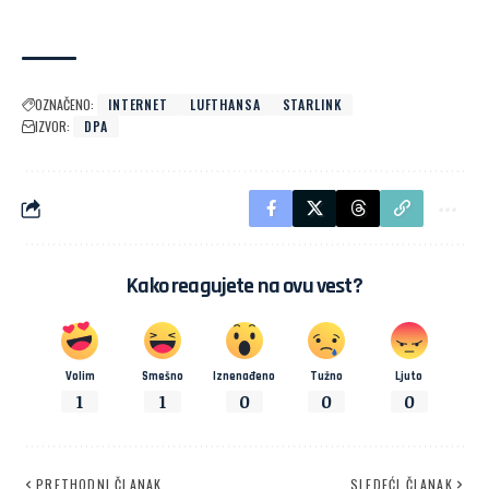
OZNAČENO:
INTERNET
LUFTHANSA
STARLINK
IZVOR:
DPA
Kako reagujete na ovu vest?
Volim
Smešno
Iznenađeno
Tužno
Ljuto
1
1
0
0
0
PRETHODNI ČLANAK
SLEDEĆI ČLANAK