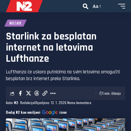
Aa
MOZAIK
Starlink za besplatan
internet na letovima
Lufthanze
Lufthanza će uskoro putnicima na svim letovima omogućiti
besplatan brz internet preko Starlinka.
1 min. čitanja
Autor:
N2
- Redakcija
Objavljeno: 13. 1. 2026.
Nema komentara
Dodaj N2 kao omiljeni
izvor