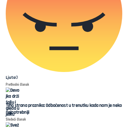
0
Ljuto
Prethodni članak
Tiha strana praznika: Odbačenost u trenutku kada nam je neko
najpotrebniji
Sledeći članak