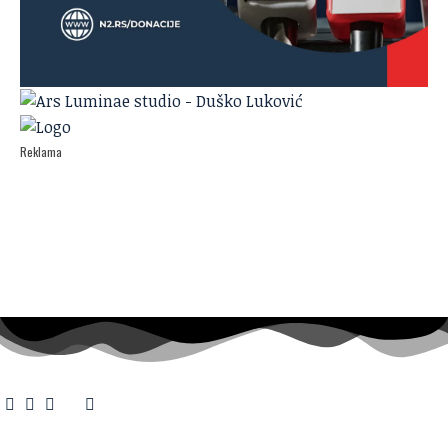
Reklama
O nama
·
Impresum
·
Marketing
·
Donacije
·
Kontakt