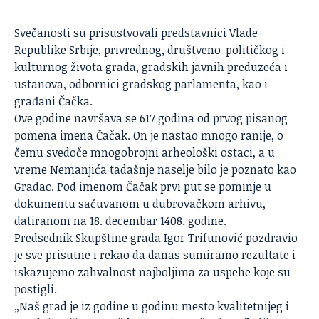
Svečanosti su prisustvovali predstavnici Vlade
Republike Srbije, privrednog, društveno-političkog i
kulturnog života grada, gradskih javnih preduzeća i
ustanova, odbornici gradskog parlamenta, kao i
građani Čačka.
Ove godine navršava se 617 godina od prvog pisanog
pomena imena
Čačak
. On je nastao mnogo ranije, o
čemu svedoče mnogobrojni arheološki ostaci, a u
vreme Nemanjića tadašnje naselje bilo je poznato kao
Gradac. Pod imenom Čačak prvi put se pominje u
dokumentu sačuvanom u dubrovačkom arhivu,
datiranom na 18. decembar 1408. godine.
Predsednik Skupštine grada Igor Trifunović pozdravio
je sve prisutne i rekao da danas sumiramo rezultate i
iskazujemo zahvalnost najboljima za uspehe koje su
postigli.
„Naš grad je iz godine u godinu mesto kvalitetnijeg i