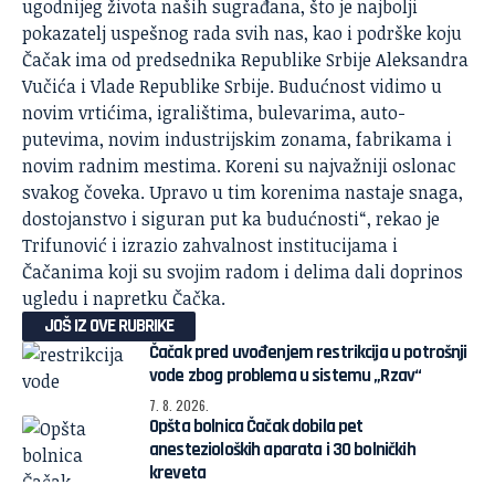
ugodnijeg života naših sugrađana, što je najbolji
pokazatelj uspešnog rada svih nas, kao i podrške koju
Čačak ima od predsednika Republike Srbije Aleksandra
Vučića i Vlade Republike Srbije. Budućnost vidimo u
novim vrtićima, igralištima, bulevarima, auto-
putevima, novim industrijskim zonama, fabrikama i
novim radnim mestima. Koreni su najvažniji oslonac
svakog čoveka. Upravo u tim korenima nastaje snaga,
dostojanstvo i siguran put ka budućnosti“, rekao je
Trifunović i izrazio zahvalnost institucijama i
Čačanima koji su svojim radom i delima dali doprinos
ugledu i napretku Čačka.
JOŠ IZ OVE RUBRIKE
Čačak pred uvođenjem restrikcija u potrošnji
vode zbog problema u sistemu „Rzav“
7. 8. 2026.
Opšta bolnica Čačak dobila pet
anestezioloških aparata i 30 bolničkih
kreveta