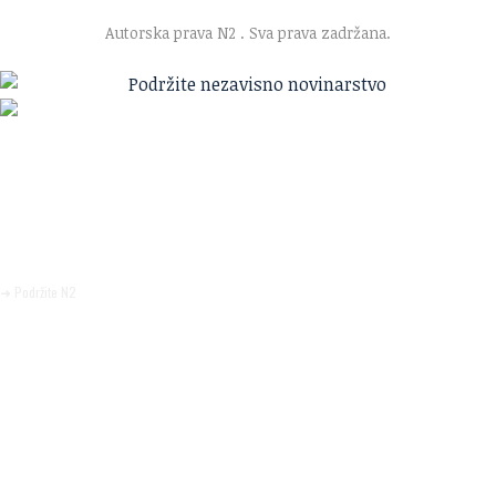
·
Uslovi korišćenja
·
Politika privatnosti
Autorska prava N2
. Sva prava zadržana.
Ako verujete u ono što radimo
Svakodnevno objavljujemo informacije od javnog značaja i
trudimo se da radimo profesionalno, odgovorno i nezavisno.
Pomozite da tako i ostane.
➜ Podržite N2