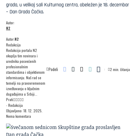
grada, u velikoj sali Kulturnog centra, obeležen je 18. decembar
– Dan Grada Čačka.
Autor:
N2
Autor:
N2
Redakcija
Redakcija portala N2
okuplja tim novinara i
urednika posvećenih
profesionalnim
Podeli
2 min. čitanja
standardima i objektivnom
informisanju. Naš rad se
temelji na pravovremenom
izveštavanju o ključnim
događajima u Srbiji...
Prati
- Redakcija
Objavljeno: 18. 12. 2025.
Nema komentara