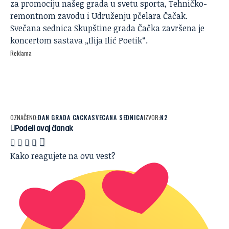
za promociju našeg grada u svetu sporta, Tehničko-
remontnom zavodu i Udruženju pčelara Čačak.
Svečana sednica Skupštine grada Čačka završena je
koncertom sastava „Ilija Ilić Poetik“.
Reklama
OZNAČENO:
DAN GRADA CACKA
SVECANA SEDNICA
IZVOR:
N2
Podeli ovaj članak
Kako reagujete na ovu vest?