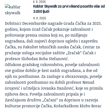
6. 8. 2026.
Kablar Skywalk za prvi vikend posetilo više od
3.000 ljudi
4. 8. 2026.
Dobitnici Decembarske nagrade Grada Čačka za 2025.
godinu, kojom Grad Čačak pokazuje zahvalnost i
poštovanje prema onima koji su, po mišljenju
sugrađana, dali najveći doprinos ugledu i napretku
Čačka, su Fakultet tehničkih nauka Čačak, Centar za
pružanje usluga socijalne zaštite „Zračak“ Čačak i
profesor Slobodan Boba Stefanović.
Odlukom gradskog rukovodstva, povelje zahvalnosti
ove godine dobilo je šest naših sugrađana, a dve od
njih su posthumne. Za zasluge u obrazovanju, povelje
zahvalnosti posthumno su dobili profesor Nenad
Grujović i učiteljica Jovanka Danilović, koje su primila
njihova deca. Povelja zahvalnosti pripala je i
Zavičajnom društvu „Čačani“ za doprinos u razvoju
kulturne promocije Čačka, Košarkaškom klubu Borac