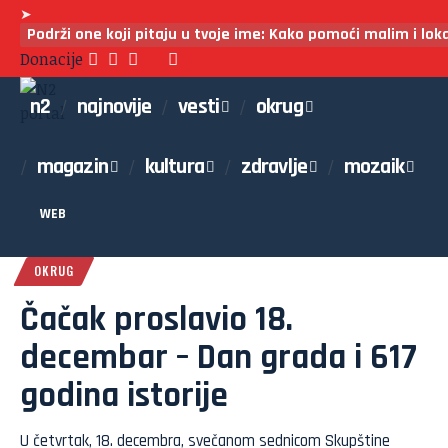
➤
Podrži one koji pitaju u tvoje ime: Kako pomoći malim i lo
Donacije
n2
najnovije
vesti
okrug
magazin
kultura
zdravlje
mozaik
WEB
OKRUG
Čačak proslavio 18.
decembar – Dan grada i 617
godina istorije
U četvrtak, 18. decembra, svečanom sednicom Skupštine