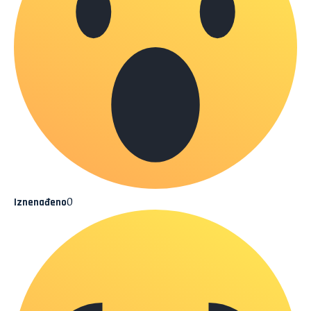
0
Iznenađeno