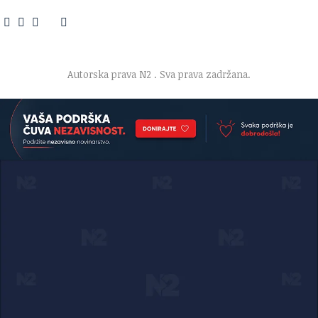
O nama
·
Impresum
·
Marketing
·
Donacije
·
Kontakt
·
Uslovi korišćenja
·
Politika privatnosti
Autorska prava N2
. Sva prava zadržana.