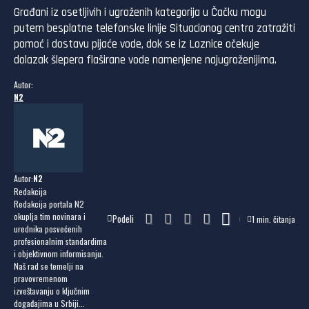
Građani iz osetljivih i ugroženih kategorija u Čačku mogu
putem besplatne telefonske linije Situacionog centra zatražiti
pomoć i dostavu pijaće vode, dok se iz Loznice očekuje
dolazak šlepera flaširane vode namenjene najugroženijima.
Autor:
N2
Autor:
N2
Redakcija
Redakcija portala N2
okuplja tim novinara i
Podeli
1 min. čitanja
urednika posvećenih
profesionalnim standardima
i objektivnom informisanju.
Naš rad se temelji na
pravovremenom
izveštavanju o ključnim
događajima u Srbiji...