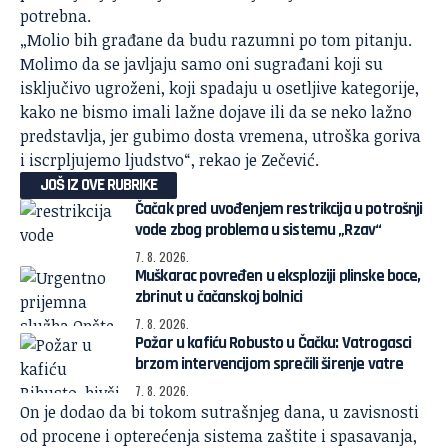
potrebna.
„Molio bih građane da budu razumni po tom pitanju.
Molimo da se javljaju samo oni sugrađani koji su
isključivo ugroženi, koji spadaju u osetljive kategorije,
kako ne bismo imali lažne dojave ili da se neko lažno
predstavlja, jer gubimo dosta vremena, utroška goriva
i iscrpljujemo ljudstvo“, rekao je Zečević.
JOŠ IZ OVE RUBRIKE
Čačak pred uvođenjem restrikcija u potrošnji
vode zbog problema u sistemu „Rzav“
7. 8. 2026.
Muškarac povređen u eksploziji plinske boce,
zbrinut u čačanskoj bolnici
7. 8. 2026.
Požar u kafiću Robusto u Čačku: Vatrogasci
brzom intervencijom sprečili širenje vatre
7. 8. 2026.
On je dodao da bi tokom sutrašnjeg dana, u zavisnosti
od procene i opterećenja sistema zaštite i spasavanja,