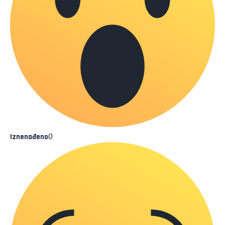
0
Iznenađeno