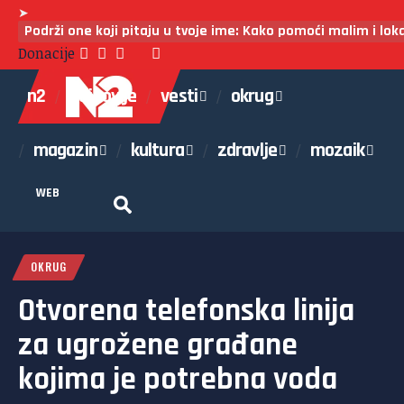
➤
Podrži one koji pitaju u tvoje ime: Kako pomoći malim i lo
Donacije
n2
najnovije
vesti
okrug
magazin
kultura
zdravlje
mozaik
WEB
OKRUG
Otvorena telefonska linija
za ugrožene građane
kojima je potrebna voda