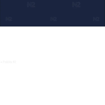
Ako verujete u ono što radimo
Svakodnevno objavljujemo informacije od javnog značaja i
trudimo se da radimo profesionalno, odgovorno i nezavisno.
Pomozite da tako i ostane.
➜ Podržite N2