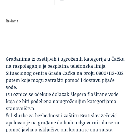
Reklama
Građanima iz osetljivih i ugroženih kategorija u Čačku
na raspolaganju je besplatna telefonska linija
Situacionog centra Grada Čačka na broju 0800/112-032,
putem koje mogu zatražiti
pomoć
i dostavu pijaće
vode.
Iz Loznice se očekuje dolazak šlepera flaširane vode
koja će biti podeljena najugroženijim kategorijama
stanovništva.
Šef Službe za bezbednost i zaštitu Bratislav Zečević
apelovao je na građane da budu odgovorni i da se za
pomoć javljaju isključivo oni kojima je ona zaista