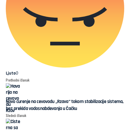
0
Ljuto
Prethodni članak
Novo curenje na cevovodu „Rzava“ tokom stabilizacije sistema,
bez prekida vodosnabdevanja u Čačku
Sledeći članak