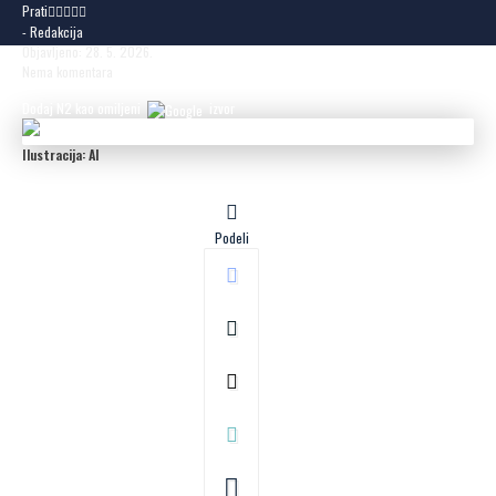
Prati
- Redakcija
Objavljeno: 28. 5. 2026.
Nema komentara
Dodaj N2 kao omiljeni
izvor
Ilustracija: AI
Podeli