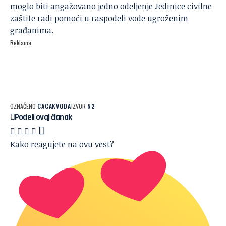
moglo biti angažovano jedno odeljenje Jedinice civilne
zaštite radi pomoći u raspodeli vode ugroženim
građanima.
Reklama
OZNAČENO:
CACAK
VODA
IZVOR:
N2
Podeli ovaj članak
Kako reagujete na ovu vest?